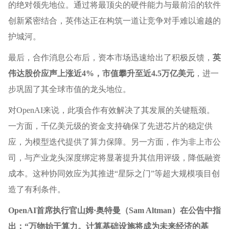
的绝对领先地位。通过将最顶尖的硬件能力与最前沿的软件
创新紧密结合，英伟达正在构筑一道让竞争对手难以逾越的
护城河。
最后，合作消息公布后，资本市场迅速给出了积极反馈，
英
伟达股价应声上涨近4%，市值攀升至近4.5万亿美元
，进一
步巩固了其全球市值的龙头地位。
对OpenAI来说，此项合作有效解决了其发展的关键瓶颈。
一方面，千亿美元级的资金支持确保了先进芯片的稳定供
应，为模型迭代提供了算力保障。另一方面，作为非上市公
司，与产业龙头深度绑定将显著提升其信用评级，降低融资
成本。这种协同效应为其推进“星际之门”等超大规模项目创
造了有利条件。
OpenAI首席执行官山姆·奥特曼（Sam Altman）在公告中指
出：“万物始于算力。计算基础设施将成为未来经济的基