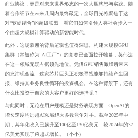
商业协议，更是对未来世界形态的一次大胆构想与实践。随
着合作细节在未来几周内最终敲定，全球目光将聚焦于这
对“软硬结合”的超级联盟，看它们如何引领人类社会步入一
个由超大规模计算驱动的新智能时代。
此外，这场豪赌的背后逻辑也值得深思。构建大规模GPU
集群（常被称为“AI工厂”）的竞赛已全面拉开帷幕，英伟达
在这一领域无疑占据领先地位。凭借GPU销售激增所带来
的充沛现金流，这家芯片巨头正积极寻找能够持续产生回
报、维持其业务良性循环的投资机会。在这种背景下，还有
什么比投资于自家的大客户更好的选择呢？
与此同时，无论在用户规模还是财务表现方面，OpenAI的
增长速度均远超AI领域绝大多数竞争对手。截至2025年中
期，其年化收入已飙升至100亿至130亿美元，较2024年的37
亿美元实现了跨越式增长。（小小）