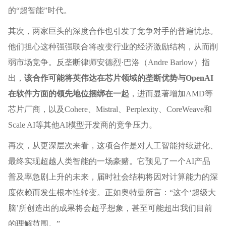
的“超智能”时代。
其次，两家巨头的深度合作也引发了竞争对手的普遍忧虑。
他们担心这种强强联合将改变行业的经济激励结构，从而削
弱市场竞争。反垄断律师安德烈·巴洛（Andre Barlow）指
出，
该合作可能将英伟达在芯片领域的垄断优势与OpenAI
在软件方面的领先地位捆绑在一起
，进而显著增加AMD等
芯片厂商，以及Cohere、Mistral、Perplexity、CoreWeave和
Scale AI等其他AI模型开发商的竞争压力。
再次，从更深层次来看，这项合作是对人工智能持续进化、
最终实现超越人类智能的一场豪赌。它预见了一个AI产品
普及率急剧上升的未来，届时社会结构将因对计算能力的深
度依赖而发生根本性转变。正如奥特曼所言：“这个‘超级大
脑’所创造出的成果将会超乎想象，甚至可能超出我们目前
的理解范围。”