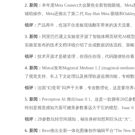
2. 新闻：
本年度Meta Connect大会聚焦全新智能眼镜。Meta发
辅助操作。Meta还推出了第二代 Ray-Ban Meta 眼镜和O
锐评：
产品再牛，也顶不住老板现场翻车带来的泼天流量。
3. 新闻：
阿里巴巴通义实验室开源了智能体网页研究AI模型Tongyi-D
实验室发布的技术文档详细介绍了合成数据训练流程、策略智能体
锐评：
技术开源才是硬道理，你强任你强，代码随便给你看
4. 新闻：
Mistral发布Magistral Medium 1.2 (magistral-
了视觉支持、长上下文处理以及推理轨迹追溯功能，专精数理科学与编码
锐评：
法国“幻觉哥”闷声干大事，专攻数理化，这是要培养A
5. 新闻：
Perceptron AI 推出Isaac 0.1。这是一
特别是视觉感知方面可媲美参数量远大于它的模型。Isaac 0.1现已
锐评：
2B参数玩转空间感知，袖珍身材却想和巨头比“大”。
6. 新闻：
Reve推出全新一体化图像创作编辑平台“The Ne