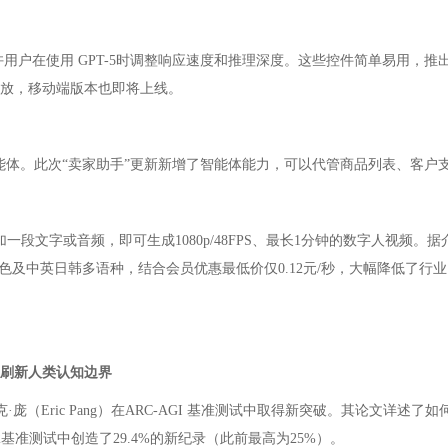
功能，允许用户在使用 GPT-5时调整响应速度和推理深度。这些控件简单易
户开放，移动端版本也即将上线。
线的AI智能体。此次“卖家助手”更新新增了智能体能力，可以代管商品列表、
一段文字或音频，即可生成1080p/48FPS、最长1分钟的数字人视频
及中英日韩多语种，结合会员优惠最低价仅0.12元/秒，大幅降低了行
速刷新人类认知边界
埃里克·庞（Eric Pang）在ARC-AGI 基准测试中取得新突破。其论文详
 v2基准测试中创造了29.4%的新纪录（此前最高为25%）。