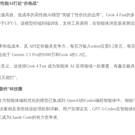
高性能AI打起“价格战”
速高效、低成本的高性能AI模型“突破了性价比的边界”。Grok 4 Fast的多项基准
相当，但略逊于GPT-5。该模型经端到端训练，支持工具调用，在智能体浏览基
低成本。其 API定价极具竞争力，每百万输入token仅需0.2美元，每百万输出to
mini 2.5 Pro的9300万和Grok 4的1.2亿。
性意义。这使得Grok 4 Fast 成为智能体 AI 应用领域一款重要、有趣且极
宜又能打”。
轰炸”科技圈
5微调、专为智能体编程优化的模型已集成到 OpenAI的Codex编程智能体中。相较
案例及系统错误处理机制详解。用户实测证实，GPT-5-Codex在智
Claude Code的有力竞争者。