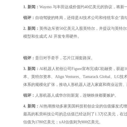
1. 新闻：
Waymo 与丰田达成价值约40亿美元的协议，将新一
锐评：
自动驾驶的终局，还得是AI技术公司和传统车企“喜
2. 新闻：
英伟达斥资50亿美元入股英特尔，并提议与英特尔
模型和生成式 AI 开发专用硬件。
锐评：
昔日对手牵手，芯片江湖套路深。
3. 新闻：
AI机器人初创公司Figure宣布完成C轮融资，获超1
本、英特尔资本、Align Ventures、Tamarack Globa
体系的规模化扩张，推动人形机器人进入家庭和商业运营、
锐评：
人形机器人成华尔街新宠，连钢铁侠都要嫉妒。
4. 新闻：
AI热潮推动多家美国科技初创企业的估值爆发式增长，
最高的私营科技公司的总估值已经达到了1.3万亿美元，在过去一
估值为1780亿美元；xAI估值则为900亿美元。