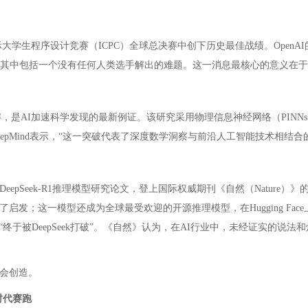
模型在2025年国际大学生程序设计竞赛（ICPC）全球总决赛中创下历史最佳战绩。O
ink则解出10道题，其中包括一个没有任何人类选手解出的难题。这一消息最核心的意
新解，是AI加速科学发现的最新例证。该研究采用物理信息神经网络（PIN
pMind表示，“这一突破代表了深度数学洞察与前沿人工智能技术相结合
eepSeek-R1推理模型研究论文，登上国际权威期刊《自然（Nature）》
发；这一模型还成为全球最受欢迎的开源推理模型，在Hugging Fac
被DeepSeek打破”。《自然》认为，在AI行业中，未经证实的说法和炒作
更会创造。
时代赛跑