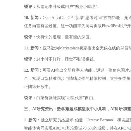
锐评：
从笔记本升级成用户“贴身小助理”。
10. 新闻：
OpenAI为ChatGPT新增“思考时间”控制
任务而言有些过度。这一功能率先向网页版Plus和Pro用
锐评：
快有快的道理，慢有慢的深度。
11. 新闻：
亚马逊为Marketplace卖家推出全天候在
锐评：
24小时不打烊，睡觉不耽误赚钱。
12. 新闻：
可灵AI推出全新数字人功能，通过一张角色图片加
合，实现口型精准同步与情绪动作的精细控制，支持多类角色
正陆续开放中。
锐评：
白菜价就能实现“明星代言”自由。
三、AI研究资讯：数学难题成模型眼中小儿科，AI科研加
1. 新闻：
独立研究员杰里米·伯曼（Jeremy Berman）和
智能体协同实现ARC v1基准测试79.6%的成绩，并在ARC