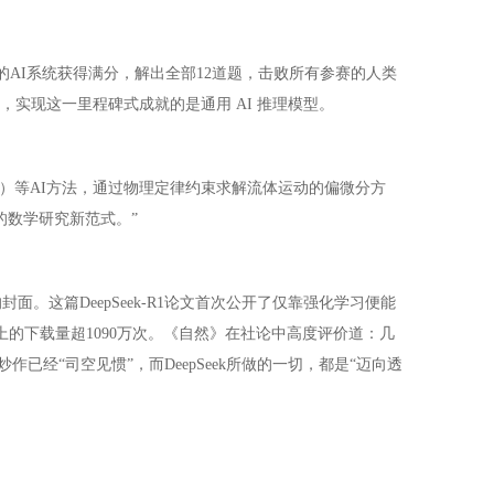
penAI的AI系统获得满分，解出全部12道题，击败所有参赛的人类
义在于，实现这一里程碑式成就的是通用 AI 推理模型。
Ns）等AI方法，通过物理定律约束求解流体运动的偏微分方
的数学研究新范式。”
的封面。这篇DeepSeek-R1论文首次公开了仅靠强化学习便能
e上的下载量超1090万次。《自然》在社论中高度评价道：几
已经“司空见惯”，而DeepSeek所做的一切，都是“迈向透