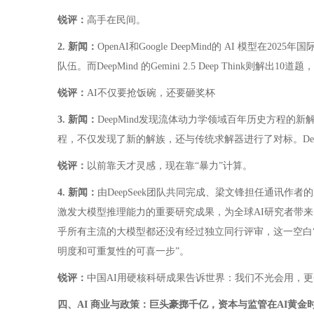
锐评：
高手在民间。
2. 新闻：
OpenAI和Google DeepMind的 AI 
队伍。而DeepMind 的Gemini 2.5 Deep Th
锐评：
AI不仅要抢饭碗，还要砸奖杯
3. 新闻：
DeepMind发现流体动力学领域百年历史方程的
程，不仅发现了新的解族，还与传统求解器进行了对标。Dee
锐评：
以前靠天才灵感，现在靠“暴力”计算。
4. 新闻：
由DeepSeek团队共同完成、梁文锋担任通讯作者的D
激发大模型推理能力的重要研究成果，为全球AI研究者带来了启
乎所有主流的大模型都还没有经过独立同行评审，这一空白“终于
明度和可重复性的可喜一步”。
锐评：
中国AI用硬核科研成果告诉世界：我们不光会用，
四、AI 商业与政策：巨头豪掷千亿，资本与监管在AI黄金