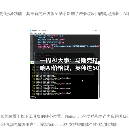
AI虚拟形象功能。其最新的升级版AI助手新增了跨会议应用的笔记捕获、
新，将AI智能体置于旗下工具集的核心位置。Notion 3.0的文档和生产力应用升
息的超级用户”，后续Notion 3.0将支持智能体个性化定制功能。