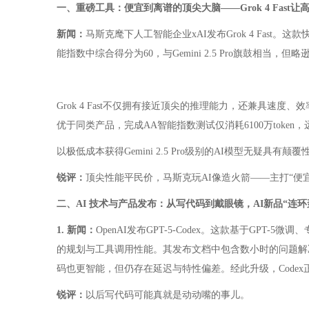
一、重磅工具：便宜到离谱的顶尖大脑——Grok 4 Fast让
新闻：
马斯克麾下人工智能企业xAI发布Grok 4 Fast。这款快
能指数中综合得分为60，与Gemini 2.5 Pro旗鼓
Grok 4 Fast不仅拥有接近顶尖的推理能力，还兼具速度、效率和
优于同类产品，完成AA智能指数测试仅消耗6100万token，远低于 Ge
以极低成本获得Gemini 2.5 Pro级别的AI模型无疑具有颠覆
锐评：
顶尖性能平民价，马斯克玩AI像造火箭——主打“便
二、AI 技术与产品发布：从写代码到戴眼镜，AI新品“连环
1. 新闻：
OpenAI发布GPT-5-Codex。这款基于GPT-
的规划与工具调用性能。其发布文档中包含数小时的问题解决
码也更智能，但仍存在延迟与特性偏差。经此升级，Codex正成为
锐评：
以后写代码可能真就是动动嘴的事儿。