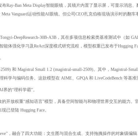
布Ray-Ban Meta Display智能眼镜，其镜片内置了显示屏，可显示消息、翻译和
akley Meta Vanguard运动性能AI眼镜。但公司CEO扎克伯格现场演示
eepResearch-30B-A3B，其在多项信息检索类基准测试中（如 GAIA 70%
强化学习及ReAct深度模式研究流程，模型权重已发布于Hugging Fa
。
medium-2509) 和 Magistral Small 1.2 (magistral-small-2509)。其中，
任务。这款模型在 AIME、GPQA 和 LiveCodeBench 等基准测
I界的“理科学霸”。
款拥有20亿参数的开放权重“感知语言”模型，具备空间智能与和物理世界交互的能力。官方
登陆 Hugging Face。
w Reve”，融合了四大功能：文生图与混合生成、支持拖拽操作的对象级编辑、创