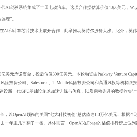
代AI驾驶系统集成至丰田电动汽车。这项合作据估算价值40亿美元，Waymo D
结连理”。
在AI和计算芯片技术上展开合作，此举推动英特尔股价大涨。此外，英伟
0亿美元承诺资金，投后估值390亿美元。本轮融资由Parkway Venture
l、LG技术风险投资公司、Salesforce、T-Mobile风险投资公司和高通风投等机
建设新一代GPU基础设施以加速训练与仿真，以及启动先进的数据收集计
以OpenAI领衔的美国“七大科技初创”总估值达1.3万亿美元。根据全球领先
年里几乎翻了一番。具体而言，OpenAI在Forge的估值排行榜上位列第一，