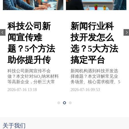
科技公司新
新闻行业科
闻宣传难
技开发怎么
题？5个方法
选？5大方法
助你提升传
搞定平台
科技公司新闻宣传不会
新闻机构遇到科技开发选
做？本文针对SiO₂纳米材料
择难题？本文详解常见业
等高新企业，分析三大常
务场景、核心需求梳理、5
见场景与选择要点，分......
大筛选方法及合作注意
2026-07-16 13:18
2026-07-16 09:53
事......
关于我们