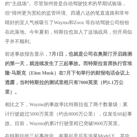
的“主战场”。尽管加州曾是自动驾驶技术的早期试验场，
但“得州更为宽松的监管环境、四通八达的笔直道路和常年
晴好的宜人气候吸引了Waymo和Zoox 等自动驾驶公司纷纷
在此落地。今年夏初，特斯拉也加入了这场战局，但开局似
乎并不顺利。
前述事故报告显示，
7月1日，也就是公司在奥斯汀开启路测
的第一天，就连续发生了三起事故。而特斯拉首席执行官埃
隆·马斯克（Elon Musk）在7月下旬举行的财报电话会议上
透露，当时特斯拉的测试里程只有7000英里（约1.1万公
里）。
相比之下，Waymo的事故率比特斯拉低了两个数量级：累
计行驶超过5000万英里（约合8000万公里），仅发生60起事
故。目前，Waymo的累计行驶里程已突破9600万英里。
在特斯拉的三起事故中，有两起是后车追尾Model Y，其中