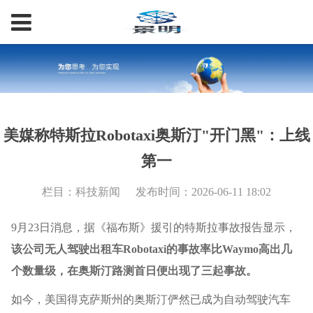
美媒称特斯拉Robotaxi奥斯汀"开门黑"：上线
第一
栏目：科技新闻
发布时间：2026-06-11 18:02
9月23日消息，
据《福布斯》援引的特斯拉事故报告显示，
该公司无人驾驶出租车Robotaxi的事故率比Waymo高出几
个数量级，在奥斯汀路测首日便出现了三起事故。
如今，美国得克萨斯州的奥斯汀俨然已成为自动驾驶汽车