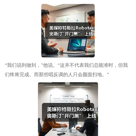
“我们说到做到，”他说。“这并不代表我们总能准时，但我
们终将完成。而那些唱反调的人只会颜面扫地。”