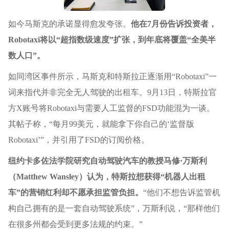
如今马斯克的承诺显得愈发夸张。
他在7月份告诉投资者，
Robotaxi将以“超指数级速度”扩张，到年底将覆盖“全美半
数人口”。
如同湾区事件所示，马斯克和特斯拉正逐渐用“Robotaxi”一
词来指代并非完全无人驾驶的出租车。9月13日，特斯拉官
方X账号将Robotaxi与需要人工监督的FSD功能混为一谈。
其帖子称，“每月99美元，就能拿下你自己的‘监督版
Robotaxi’”，并引用了FSD的订阅价格。
纽约卡多佐法学院研究自动驾驶汽车的教授马修·万斯利
（Matthew Wansley）认为，特斯拉想获得“机器人出租
车”的营销红利却不愿承担监管负担。
“他们不想告诉监管机
构自己拥有的是一套自动驾驶系统”，万斯利说，“那样他们
在很多州都会受到更多法规的约束。”