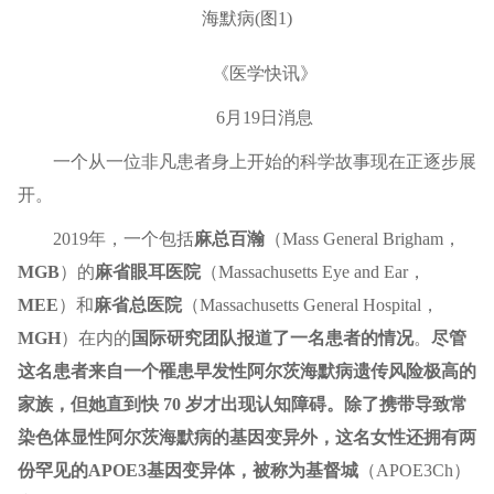
《医学快讯》
6月19日消息
一个从一位非凡患者身上开始的科学故事现在正逐步展
开。
2019年，一个包括
麻总百瀚
（Mass General Brigham，
MGB
）的
麻省眼耳医院
（Massachusetts Eye and Ear，
MEE
）和
麻省总医院
（Massachusetts General Hospital，
MGH
）在内的
国际研究团队报道了一名患者的情况
。
尽管
这名患者来自一个罹患早发性阿尔茨海默病遗传风险极高的
家族，但她直到快 70 岁才出现认知障碍。除了携带导致常
染色体显性阿尔茨海默病的基因变异外，这名女性还拥有两
份罕见的APOE3基因变异体，被称为基督城
（APOE3Ch）