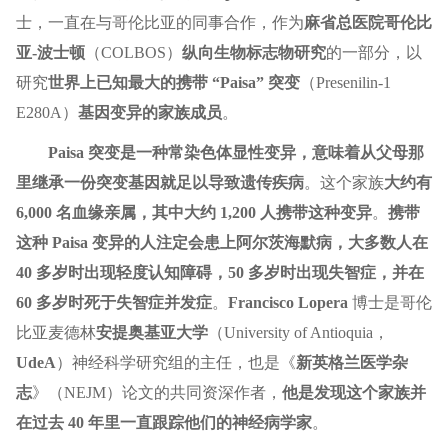
士，一直在与哥伦比亚的同事合作，作为
麻省总医院哥伦比
亚-波士顿
（COLBOS）
纵向生物标志物研究
的一部分，以
研究
世界上已知最大的携带 “Paisa” 突变
（Presenilin-1
E280A）
基因变异的家族成员
。
Paisa 突变是一种常染色体显性变异，意味着从父母那
里继承一份突变基因就足以导致遗传疾病
。这个家族
大约有
6,000 名血缘亲属，其中大约 1,200 人携带这种变异
。
携带
这种 Paisa 变异的人注定会患上阿尔茨海默病，大多数人在
40 多岁时出现轻度认知障碍，50 多岁时出现失智症，并在
60 多岁时死于失智症并发症
。
Francisco Lopera
博士是哥伦
比亚麦德林
安提奥基亚大学
（University of Antioquia，
UdeA
）神经科学研究组的主任，也是《
新英格兰医学杂
志
》（NEJM）论文的共同资深作者，
他是发现这个家族并
在过去 40 年里一直跟踪他们的神经病学家
。