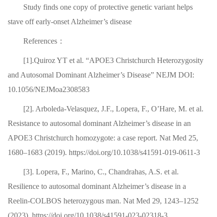
Study finds one copy of protective genetic variant helps
stave off early-onset Alzheimer’s disease
References：
[1].Quiroz YT et al. “APOE3 Christchurch Heterozygosity
and Autosomal Dominant Alzheimer’s Disease” NEJM DOI:
10.1056/NEJMoa2308583
[2]. Arboleda-Velasquez, J.F., Lopera, F., O’Hare, M. et al.
Resistance to autosomal dominant Alzheimer’s disease in an
APOE3 Christchurch homozygote: a case report. Nat Med 25,
1680–1683 (2019). https://doi.org/10.1038/s41591-019-0611-3
[3]. Lopera, F., Marino, C., Chandrahas, A.S. et al.
Resilience to autosomal dominant Alzheimer’s disease in a
Reelin-COLBOS heterozygous man. Nat Med 29, 1243–1252
(2023). https://doi.org/10.1038/s41591-023-02318-3