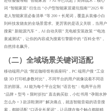
还在傻傻堆砌 “智能家居”？AI 早已玩起了矩阵战术：核心
词 “智能家居” 衍生出 “小户型智能家居避坑指南””2025 年
老人智能家居必备清单 “等 200 + 长尾词，覆盖从装修小白
到科技发烧友的全场景需求。更厉害的是语义关联，当用户
搜索” 新能源汽车 “，AI 自动关联” 充电桩安装政策 “”电池
衰减测试”，让你的内容成为搜索引擎眼中的 “百科全书”，
自然排名飙升。
（二）全域场景关键词适配
移动端用户说 “附近咖啡馆有插座吗”，PC 端用户搜 “工业
级 3D 打印机参数对比”，不同平台的用户就像说着不同语
言的部落。AI 能为每个平台定制 “语言包”：电商平台用
“品牌 + 型号 + 限时折扣” 直击购买欲，小红书用 “孕期水肿
怎么办 + 3 款凉鞋测评” 解决痛点，就连智能音箱的语音搜
索，都能适配 “口语化长尾词”，让品牌在每个触点都能精