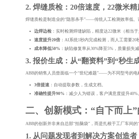
2. 焊缝质检：20倍速度，22微米精
焊缝质检是制造业的“隐形杀手”——传统人工检测效率低、
边焊边检
：实时检测焊缝缺陷，精度达22微米（相当于
速度提升20倍
：AI系统1秒内完成检测，而人工需要20
成本降低50%
：缺陷修复率从30%降至5%，质量损失减
3. 报价生成：从“翻资料”到“秒生成
ABB的销售人员曾面临一个“世纪难题”——为不同型号的
3倍提速
：自动提取参数，生成文档。
准确性提升90%
：减少人为错误，客户满意度提升40%
二、创新模式：“自下而上”
ABB的创新并非来自总部“拍脑袋”，而是扎根于工厂车间的
1. 从问题发现者到解决方案创造者