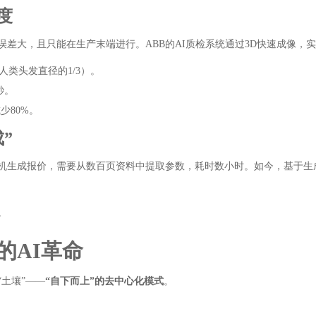
度
误差大，且只能在生产末端进行。ABB的AI质检系统通过3D快速成像，
人类头发直径的1/3）。
秒。
少80%。
”
电机生成报价，需要从数百页资料中提取参数，耗时数小时。如今，基于生
。
的AI革命
“土壤”——
“自下而上”的去中心化模式
。