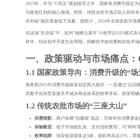
2025年，作为“十四五”规划收官之年，国家将消费升级
为政策红利的核心领域。然而，传统农批市场正陷入前所未
价补贴”疯狂蚕食线下流量。据统计，2024年全国农批市场
在这场“生存战”中，杭州“镇峰云菜市”小程序以O2O模式
样本，结合软件开发生命周期，拆解技术如何重构农批市场
一、政策驱动与市场痛点：O
1.1 国家政策导向：消费升级的“
商务部2025年消费升级政策划定两大路径：一是通过“以旧
其数字化转型直接关乎城乡商业体系的效率革命。政策明确要
1.2 传统农批市场的“三座大山”
供需错配
：商户依赖“拍脑袋”选品，导致年轻消费者追捧
体验断层
：线下市场脏乱差、支付流程繁琐，与“即时零售
效率陷阱
：供应链层级多达5级，损耗率高达25%，导