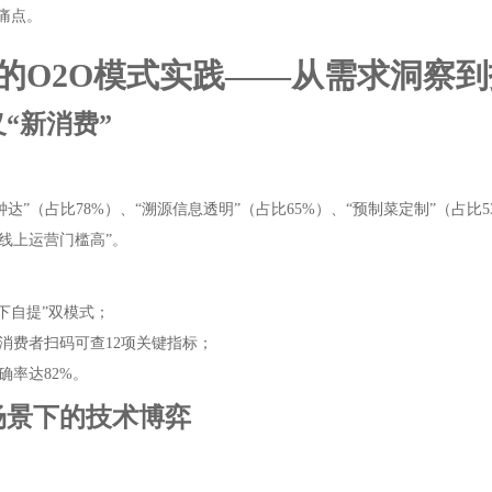
痛点。
的O2O模式实践——从需求洞察
义“新消费”
分钟达”（占比78%）、“溯源信息透明”（占比65%）、“预制菜定制”（占比5
“线上运营门槛高”。
线下自提”双模式；
消费者扫码可查12项关键指标；
率达82%。
发场景下的技术博弈