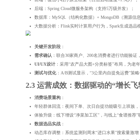
后端：Spring Cloud微服务架构（支持5万级并发）；
数据库：MySQL（结构化数据）+ MongoDB（溯源
大数据分析：Flink实时计算用户行为，Spark生成选品
关键开发阶段
：
需求确认
：联合30家商户、200名消费者进行功能验证，
UI/UX设计
：采用“农产品大图+分类标签”布局，为老年
测试与优化
：A/B测试显示，“3公里内自提免运费”策
2.3 运营成效：数据驱动的“增长飞
消费场景重构
：
年轻群体回流：夜间下单、次日自提功能吸引上班族，
体验升级：线下增设“净菜加工区”，与线上“食谱推荐”
数据选品实战
：
动态库存调整：系统监测到周末“进口水果”搜索量激增