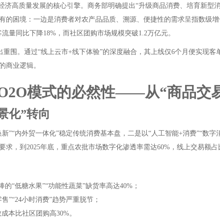
定为经济高质量发展的核心引擎。商务部明确提出“升级商品消费、培育新型
有的困境：一边是消费者对农产品品质、溯源、便捷性的需求呈指数级增长
客流量同比下降18%，而社区团购市场规模突破1.2万亿元。
杀出重围。通过“线上云市+线下体验”的深度融合，其上线仅6个月便实现客
的商业逻辑。
2O模式的必然性——从“商品交易
场景化”转向
换新”“内外贸一体化”稳定传统消费基本盘，二是以“人工智能+消费”“数
求，到2025年底，重点农批市场数字化渗透率需达60%，线上交易额占比
的“低糖水果”“功能性蔬菜”缺货率高达40%；
”“24小时消费”趋势严重脱节；
致成本比社区团购高30%。