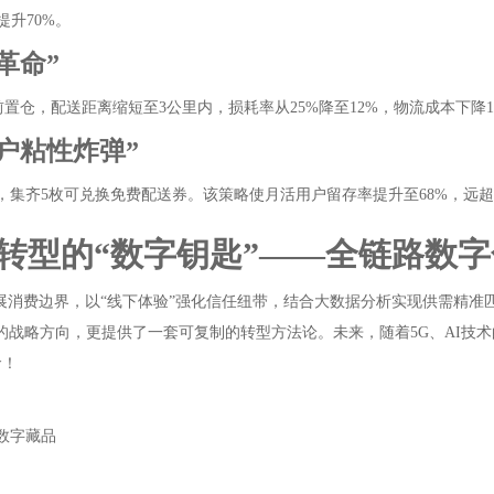
升70%。
革命”
置仓，配送距离缩短至3公里内，损耗率从25%降至12%，物流成本下降1
用户粘性炸弹”
，集齐5枚可兑换免费配送券。该策略使月活用户留存率提升至68%，远超
场转型的“数字钥匙”——全链路数
拓展消费边界，以“线下体验”强化信任纽带，结合大数据分析实现供需精准
的战略方向，更提供了一套可复制的转型方法论。未来，随着5G、AI技术
命！
T数字藏品