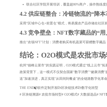
联合社区学院开展培训，覆盖超80%商户，操作熟练度提
4.2 供应链整合：冷链物流的“降本
采用“区域中心仓+前置仓”模式，将易腐农产品存储在社区前
4.3 竞争壁垒：NFT数字藏品的“
推出“农场NFT”计划：消费者购买有机蔬菜可获赠数字藏品
结论：O2O模式是农批市
杭州“镇峰云菜市”的实践证明，O2O模式通过“线上云市”
政策背景下，这一模式不仅契合国家“数字消费”“健康消费”
送”加速演进，真正实现“从田间到餐桌”的全链路数字化革
THE END
软件定制开发
区块链技术
数字化转型
# 区块链溯源# 农批市场转型# O2O模式# 大数据选品# NF