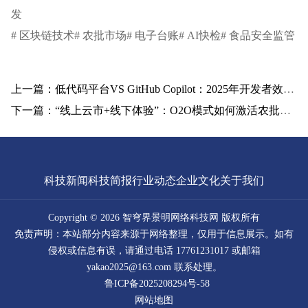
发
# 区块链技术# 农批市场# 电子台账# AI快检# 食品安全监管
上一篇：低代码平台VS GitHub Copilot：2025年开发者效率革命谁主沉浮？
下一篇：“线上云市+线下体验”：O2O模式如何激活农批市场新消费
科技新闻
科技简报
行业动态
企业文化
关于我们
Copyright © 2026 智穹界景明网络科技网 版权所有
免责声明：本站部分内容来源于网络整理，仅用于信息展示。如有
侵权或信息有误，请通过电话 17761231017 或邮箱
yakao2025@163.com 联系处理。
鲁ICP备2025208294号-58
网站地图