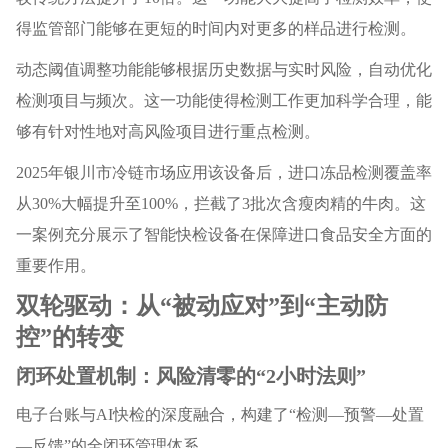
得监管部门能够在更短的时间内对更多的样品进行检测。
动态阈值调整功能能够根据历史数据与实时风险，自动优化
检测项目与频次。这一功能使得检测工作更加科学合理，能
够有针对性地对高风险项目进行重点检测。
2025年银川市冷链市场应用该设备后，进口冻品检测覆盖率
从30%大幅提升至100%，拦截了3批次含瘦肉精的牛肉。这
一案例充分展示了智能快检设备在保障进口食品安全方面的
重要作用。
双轮驱动：从“被动应对”到“主动防
控”的转变
闭环处置机制：风险清零的“2小时法则”
电子台账与AI快检的深度融合，构建了“检测—预警—处置
—反馈”的全闭环管理体系。