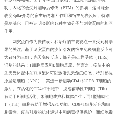
制，因此它会受到翻译后修饰（PTM）的影响，这可能会
改变Spike介导的宿主病毒相互作用和宿主免疫反应。特别
是糖基化，已被证明会影响各种生物分子与刺突蛋白的相互
作用。
刺突蛋白作为疫苗设计和治疗的主要靶点一直受到科学
界的关注。基于刺突蛋白的疫苗引发的宿主免疫细胞反应可
大致分为三组：先天免疫反应，部分是toll样受体（TLRs）
识别的结果；T细胞反应和B细胞反应。简言之，疫苗中的
先天受体配体如TLR配体可以激活先天免疫细胞，特别是抗
原呈递细胞（APC），其进一步启动CD4+和CD8+T细胞的
激活。在活化的CD4+T细胞中，滤泡辅助性T细胞（Tfh）
有助于B细胞活化、浆细胞成熟和抗体产生，而1型辅助性
T（Th1）细胞有助于增强APC功能、CD8+T细胞活化和细
胞毒性。疫苗引发的抗体通过中和病毒提供保护，而细胞毒