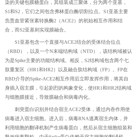
染的关键包膜糖蛋白，其组装成三聚体，分为两个亚基，
S1和S2，它们之间包含弗林蛋白酶切割位点。S1亚基主要
负责血管紧张素转换酶2（ACE2）的初始相互作用和结
合，而S2亚基则实现膜融合。
S1亚基包含一个直接与ACE2结合的受体结合位点
（RBD），以及一个N末端结构域（NTD），该结构域被认
为是Spike主要的功能结构域。相反，S2结构域包含两个七
肽重复区（HR1和HR2）以及融合肽结构域（FP）。FP在
RBD介导的Spike-ACE2相互作用后立即发挥作用，将其自
身插入宿主膜，引起剧烈的构象变化，使HR1和HR2结构域
与细胞膜接近，导致膜融合和病毒内化。
刺突蛋白识别并结合宿主ACE2受体，通过内吞作用使
病毒进入宿主细胞。进入后，病毒RNA逃离宿主内体，并
利用细胞的翻译机制产生病毒蛋白，然后从宿主细胞组装和
释放病毒颗粒。由于Spike蛋白依赖于宿主细胞的翻译机