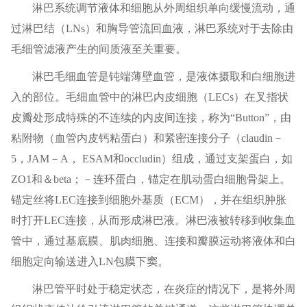
淋巴系统调节液体和细胞从外周组织单向缓慢流动，通
过淋巴结（LNs）和胸导管流回血液，淋巴系统对于去除由
毛细管滤液产生的间质液至关重要。
淋巴毛细血管是钝端薄壁血管，是液体摄取和白细胞进
入的部位。毛细血管中的淋巴内皮细胞（LECs）在叉指状
皮瓣处形成特殊的不连续的内皮间连接，称为“Button”，由
粘附物（血管内皮钙粘蛋白）和紧密连接分子（claudin－
5，JAM－A， ESAM和occludin）组成，通过支架蛋白，如
ZO1和＆beta；－连环蛋白，锚定在肌动蛋白细胞骨架上。
锚定丝将LEC连接到细胞外基质（ECM），并在组织肿胀
时打开LEC连接，从而形成淋巴液。淋巴液被转移到收集血
管中，通过基底膜、肌肉细胞、连接和瓣膜运动将液体和白
细胞定向输送进入LN包膜下窦。
淋巴管平时处于稳定状态，在炎症的情况下，是将外周