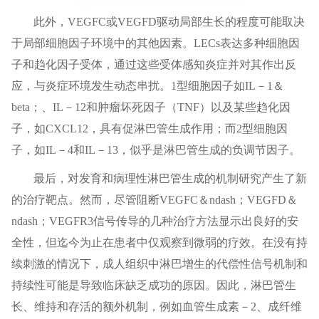
此外，VEGFC或VEGFD驱动局部生长的程度可能取决
于局部细胞因子环境中的其他因素。LECs表达多种细胞因
子和趋化因子受体，通过这些受体感知炎症并对其作出反
应，与炎症环境发生动态串扰。1型细胞因子如IL－1＆
beta；、IL－12和肿瘤坏死因子（TNF）以及某些趋化因
子，如CXCL12，具有促淋巴管生成作用；而2型细胞因
子，如IL－4和IL－13，似乎是淋巴管生成的负调节因子。
最后，对发育和病理性淋巴管生成的机制研究产生了新
的治疗靶点。然而，尽管阻断VEGFC＆ndash；VEGFD＆
ndash；VEGFR3信号传导的几种治疗方法显示出良好的安
全性，但迄今为止在患者中仅观察到微弱的疗效。在没有持
续刺激的情况下，成人组织中淋巴增生的代偿性信号机制和
持续性可能是导致临床缺乏成功的原因。因此，淋巴管生
长、维持和存活的额外机制，例如血管生成素－2、成纤维