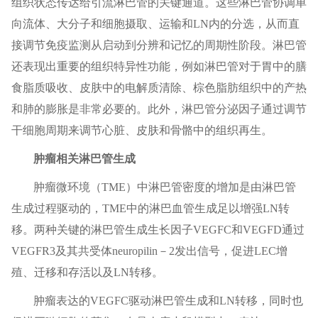
组织状态传达给引流淋巴管的关键通道。这些淋巴管协调单
向流体、大分子和细胞摄取、运输和LN内的分选，从而直
接调节免疫监测从启动到分辨和记忆的周期性阶段。淋巴管
还表现出重要的组织特异性功能，例如淋巴管对于胃中的膳
食脂质吸收、皮肤中的电解质清除、棕色脂肪组织中的产热
和肺的膨胀是非常必要的。此外，淋巴管分泌因子通过调节
干细胞周期来调节心脏、皮肤和骨骼中的组织再生。
肿瘤相关淋巴管生成
肿瘤微环境（TME）中淋巴管密度的增加是由淋巴管
生成过程驱动的，TME中的淋巴血管生成足以增强LN转
移。两种关键的淋巴管生成生长因子VEGFC和VEGFD通过
VEGFR3及其共受体neuropilin－2发出信号，促进LEC增
殖、迁移和存活以及LN转移。
肿瘤表达的VEGFC驱动淋巴管生成和LN转移，同时也