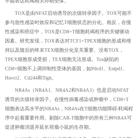
不能表达耗竭相关抑制受体。
TOX是由NFAT启动诱导的次级转录因子。TOX可能不
参与急性感染时效应和记忆T细胞状态的分化。相反，在慢
性感染和癌症中，TOX是CD8+T细胞耗竭程序的关键驱动
因素。研究发现，TOX表达对TCF1+TPEX细胞的形成和维
持以及随后的终末TEX细胞分化至关重要。没有TOX，
TPEX细胞形成受损，TEX细胞无法形成。Tox缺陷的
CD8+细胞不上调抑制性受体的基因，如Pdcd1、Entpd1、
Havcr2、Cd244和Tigit。
NR4As（NR4A1、NR4A2和NR4A3）也是启动NFAT
诱导的次级转录因子。在慢性病毒感染或肿瘤中，CD8+T
细胞表达高水平的NR4As，NR4As在T细胞功能障碍/耗竭程
序中起着重要作用。剔除CAR-T细胞中的所有三种NR4A可
促进肿瘤消退并延长荷瘤小鼠的生存期。