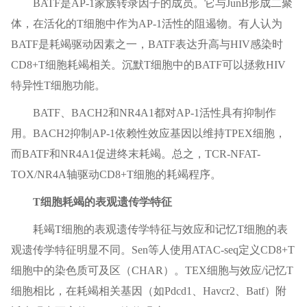
BATF是AP-1家族转录因子的成员。它与JunB形成二聚
体，在活化的T细胞中作为AP-1活性的阻遏物。有人认为
BATF是耗竭驱动因素之一，BATF表达升高与HIV感染时
CD8+T细胞耗竭相关。沉默T细胞中的BATF可以拯救HIV
特异性T细胞功能。
BATF、BACH2和NR4A1都对AP-1活性具有抑制作
用。BACH2抑制AP-1依赖性效应基因以维持TPEX细胞，
而BATF和NR4A1促进终末耗竭。总之，TCR-NFAT-
TOX/NR4A轴驱动CD8+T细胞的耗竭程序。
T细胞耗竭的表观遗传学特征
耗竭T细胞的表观遗传学特征与效应和记忆T细胞的表
观遗传学特征明显不同。Sen等人使用ATAC-seq定义CD8+T
细胞中的染色质可及区（CHAR）。TEX细胞与效应/记忆T
细胞相比，在耗竭相关基因（如Pdcd1、Havcr2、Batf）附