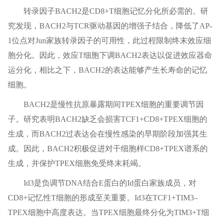
转录因子BACH2是CD8+T细胞记忆分化所必需的。研
究发现，BACH2与TCR驱动基因的增强子结合，降低了AP-
1位点对Jun家族转录因子的可用性，此过程限制终末效应细
胞分化。因此，效应T细胞下调BACH2表达以促进效应器命
运分化，相比之下，BACH2的表达能够产生长寿命的记忆
细胞。
BACH2是慢性抗原暴露期间TPEX细胞的重要调节因
子。研究表明BACH2缺乏会损害TCF1+CD8+TPEX细胞的
生成，而BACH2过表达会在慢性感染的早期阶段加强其生
成。因此，BACH2积极促进对干细胞样CD8+TPEX谱系的
生成，并保护TPEX细胞免受终末耗竭。
Id3是负调节DNA结合E蛋白的Id蛋白家族成员，对
CD8+记忆性T细胞的形成至关重要。Id3在TCF1+TIM3–
TPEX细胞中高度表达。当TPEX细胞最终分化为TIM3+T细