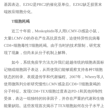
基因表达。EZH2是PRC2的催化亚单位。EZH2缺乏损害末
端效应细胞分化。
T细胞耗竭
近三十年前，Moskophidis等人用LCMV-D感染小鼠，
大量LCMV-D的存在产生高抗原负荷，迫使特异性抗病毒
CD8+细胞毒性T细胞耗竭。由于当时的技术限制，研究发
现了现象，但尚未从分子机制上解释。
如今，系统免疫学方法允许我们超越传统的细胞表面标
记物或细胞因子表达，从而使我们能够观察支持各种T细胞
状态的转录、表观遗传学和代谢编程。2007年，Wherry等人
使用微阵列分析研究慢性LCMV感染后CD8+T细胞衰竭的
分子特征。发现CD8+TEX细胞过度表达PD-1和其他抑制性
受体，表达一组独特的转录因子，并存在严重的代谢和生物
能量缺陷。这些发现首次揭示了TEX细胞如何在分子水平上