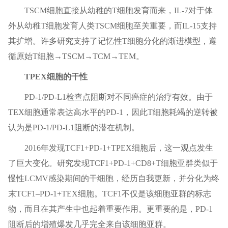
TSCM细胞直接从幼稚的T细胞发育而来，IL-7对于体
外从幼稚T细胞发育人类TSCM细胞至关重要，而IL-15支持
其扩增。许多研究支持了记忆性T细胞分化的渐进模型，遵
循原始T细胞→TSCM→TCM→TEM。
T
PEX
细胞的干性
PD-1/PD-L1检查点阻断对不同癌症的治疗有效。由于
TEX细胞通常表达高水平的PD-1，因此T细胞耗竭的逆转被
认为是PD-1/PD-L1阻断的潜在机制。
2016年发现TCF1+PD-1+TPEX细胞后，这一观点发生
了巨大变化。研究发现TCF1+PD-1+CD8+T细胞亚群类似于
慢性LCMV感染期间的干细胞，经历自我更新，并分化为终
末TCF1–PD-1+TEX细胞。TCF1不仅是该细胞亚群的标志
物，而且在其产生中也起着重要作用。更重要的是，PD-1
阻断后的增殖爆发几乎完全来自该细胞亚群。