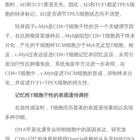
胞时，Id3和TCF1逐渐丢失。因此，Id3和TCF1都是TPEX细
胞的转录标记。Id3是否调节TPEX细胞状态尚不清楚。
转录因子c-Myb是CD8+T细胞干性的另一个关键调节因
子。在抗肿瘤疫苗接种后，Myb缺陷型CD8+T细胞易于终末
分化，产生的干细胞样TCM细胞少于Myb充足型T细胞。相
反，c-Myb过表达促进CD8+T细胞记忆和回忆反应，从而引
发治疗性抗肿瘤免疫。系统免疫学方法进一步表明，在
CD8+T细胞中，c-Myb促进TSCM细胞的形成，抑制终末分
化，并促进TCF1+TPEX细胞的持久性。
记忆性T细胞干性的表观遗传调控
在急性感染时，T细胞经历显著的表观遗传重组以实现
多种功能。
DNA甲基化通常会抑制细胞中的基因表达。研究发
现，CD8+记忆前体最初获得Dnmt3a依赖的从头开始的DNA