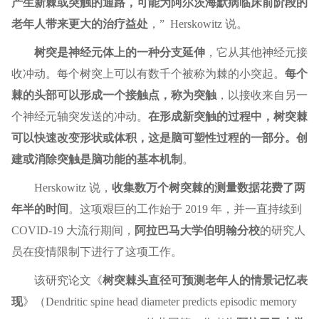
产生新棘或突触的通路，可能为阿尔茨海默病临床前阶段的
老年人带来更大的治疗益处
，” Herskowitz 说。
树突是神经元体上的一种分支延伸
，它从其他神经元接
收冲动。每个树突上可以有数千个被称为棘的小突起。
每个
棘的头部可以形成一个接触点，称为突触
，以接收来自另一
个神经元轴突发送的冲动。
在形成新突触的过程中，树突棘
可以快速改变形状或体积，这是脑可塑性过程的一部分。创
建或消除突触是脑功能的基本机制
。
Herskowitz 说，
收集数万个树突棘的测量数据花费了两
年半的时间
。这项艰巨的工作始于 2019 年，并一直持续到
COVID-19 大流行期间，
阿拉巴马大学伯明翰分校
的研究人
员在疫情限制下进行了这项工作。
该研究论文《
树突棘头直径可预测老年人的情景记忆表
现
》（Dendritic spine head diameter predicts episodic memory