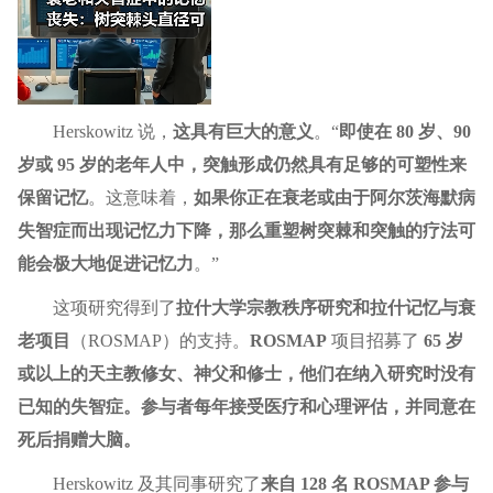
Herskowitz 说，
这具有巨大的意义
。“
即使在 80 岁、90
岁或 95 岁的老年人中，突触形成仍然具有足够的可塑性来
保留记忆
。这意味着，
如果你正在衰老或由于阿尔茨海默病
失智症而出现记忆力下降，那么重塑树突棘和突触的疗法可
能会极大地促进记忆力
。”
这项研究得到了
拉什大学宗教秩序研究和拉什记忆与衰
老项目
（ROSMAP）的支持。
ROSMAP
项目招募了
65 岁
或以上的天主教修女、神父和修士，他们在纳入研究时没有
已知的失智症。参与者每年接受
医疗
和心理评估，并同意在
死后捐赠大脑。
Herskowitz 及其同事研究了
来自 128 名 ROSMAP 参与