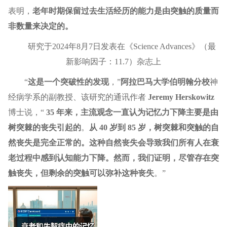
表明，
老年时期保留过去生活经历的能力是由突触的质量而
非数量来决定的。
研究于2024年8月7日发表在《Science Advances》（最
新影响因子：11.7）杂志上
“
这是一个突破性的发现
，”
阿拉巴马大学伯明翰分校
神
经病学系的副教授、该研究的通讯作者
Jeremy Herskowitz
博士说，“
35 年来，主流观念一直认为记忆力下降主要是由
树突棘
的丧失引起的
。
从 40 岁到 85 岁，树突棘和突触的自
然丧失是完全正常的。这种自然丧失会导致我们所有人在衰
老过程中感到认知能力下降。然而，我们证明，尽管存在突
触丧失，但剩余的突触可以弥补这种丧失
。”