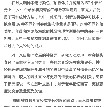
在对大脑样本进行染色、拍摄薄片并构建 2,157 个神经
元上 55,521 个单独树突棘的三维数字重建后
，研究人员
使
用了两种统计方法
，其中一种采用了
创新的机器学习技术，
以查看 16 种不同的树突棘形态测量值是否与 17 种不同的脑
功能、年龄和阿尔茨海默病神经病理学测量值中的任何一种
相关
。其中
一项脑功能测量是情景记忆
——即回忆日常事件
和过去个人经历的能力。
对于
来自颞叶皮层的神经元
，研究人员发现，
树突棘头
直径
（而非树突棘的数量）
在包含 β-淀粉样斑块评分、神
经原纤维缠结病理学和性别的模型中提高了对情景记忆的预
测能力
。
较大的棘头直径与更好的情景记忆表现相关，支持
了新兴假说，即在颞叶皮层中，对于老年记忆而言，突触强
度比突触数量更为关键
。
“
靶向维持棘头直径或突触强度的通路，而不是维持或