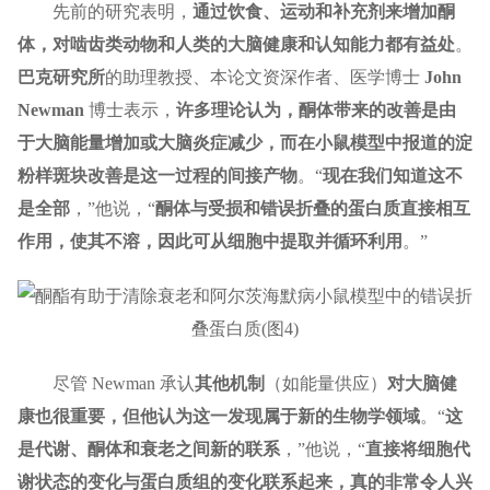
先前的研究表明，
通过饮食、运动和补充剂来增加酮
体，对啮齿类动物和人类的大脑健康和认知能力都有益处
。
巴克研究所
的助理教授、本论文资深作者、医学博士
John
Newman
博士表示，
许多理论认为，酮体带来的改善是由
于大脑能量增加或大脑炎症减少，而在小鼠模型中报道的淀
粉样斑块改善是这一过程的间接产物
。“
现在我们知道这不
是全部
，”他说，“
酮体与受损和错误折叠的蛋白质直接相互
作用，使其不溶，因此可从细胞中提取并循环利用
。”
尽管 Newman 承认
其他机制
（如能量供应）
对大脑健
康也很重要，但他认为这一发现属于新的生物学领域
。“
这
是代谢、酮体和衰老之间新的联系
，”他说，“
直接将细胞代
谢状态的变化与蛋白质组的变化联系起来，真的非常令人兴