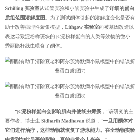
Schilling 实验室
从试管实验和小鼠实验中生成了
详细的蛋白
质组范围溶解度图
。为了测试酮体引起的溶解度变化是否有
助于改善病理性聚集模型，
Lithgow 实验室
向被基因改造以
表达导致淀粉样斑块的 β-淀粉样蛋白的人类等效物的微小
秀丽隐杆线虫喂食了酮体。
“
β-淀粉样蛋白会影响肌肉并使线虫瘫痪
，”该研究的主
要作者、博士生
Sidharth Madhavan
说道，“
一旦用酮体对
它们进行治疗，这些动物就恢复了游泳能力。在全动物实验
中看到如此显著的影响，真的非常令人兴奋
。”