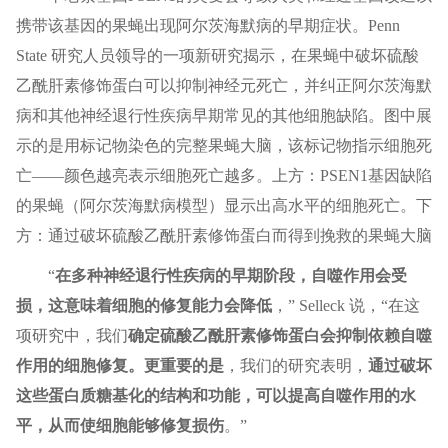
携带该基因的果蝇出现阿尔茨海默病的早期症状。Penn
State 研究人员领导的一项新研究揭示，在果蝇中破坏硫酸
乙酰肝素修饰蛋白可以抑制神经元死亡，并纠正阿尔茨海默
病和其他神经退行性疾病早期常见的其他细胞缺陷。图中展
示的是用标记物染色的完整果蝇大脑，该标记物指示细胞死
亡——颜色越亮表示细胞死亡越多。上方：PSEN1基因缺陷
的果蝇（阿尔茨海默病模型）显示出高水平的细胞死亡。下
方：通过破坏硫酸乙酰肝素修饰蛋白而得到挽救的果蝇大脑
“
在多种神经退行性疾病的早期阶段，自噬作用会受
损，这意味着细胞的修复能力会降低
，” Selleck 说，“在这
项研究中，我们
确定硫酸乙酰肝素修饰蛋白会抑制依赖自噬
作用的细胞修复。更重要的是
，我们的研究表明，
通过破坏
这些蛋白质糖基化的结构和功能，可以提高自噬作用的水
平，从而使细胞能够修复损伤
。”