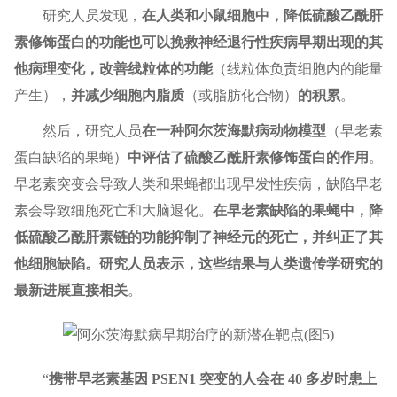
研究人员发现，
在人类和小鼠细胞中，降低硫酸乙酰肝
素修饰蛋白的功能也可以挽救神经退行性疾病早期出现的其
他病理变化，改善线粒体的功能
（线粒体负责细胞内的能量
产生），
并减少细胞内脂质
（或脂肪化合物）
的积累
。
然后，研究人员
在一种阿尔茨海默病动物模型
（早老素
蛋白缺陷的果蝇）
中评估了硫酸乙酰肝素修饰蛋白的作用
。
早老素突变会导致人类和果蝇都出现早发性疾病，缺陷早老
素会导致细胞死亡和大脑退化。
在早老素缺陷的果蝇中，降
低硫酸乙酰肝素链的功能抑制了神经元的死亡，并纠正了其
他细胞缺陷。研究人员表示，这些结果与人类遗传学研究的
最新进展直接相关
。
“
携带早老素基因 PSEN1 突变的人会在 40 多岁时患上