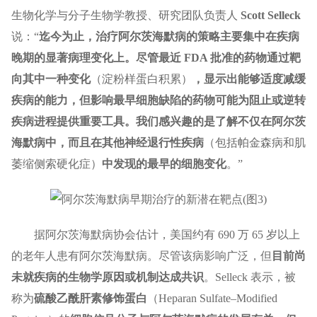
生物化学与分子生物学教授、研究团队负责人
Scott Selleck
说：“
迄今为止，治疗阿尔茨海默病的策略主要集中在疾病
晚期的显著病理变化上。尽管最近 FDA 批准的药物通过靶
向其中一种变化
（淀粉样蛋白积累）
，显示出能够适度减缓
疾病的能力，但影响最早细胞缺陷的药物可能为阻止或逆转
疾病进程提供重要工具。我们感兴趣的是了解不仅在阿尔茨
海默病中，而且在其他神经退行性疾病
（包括帕金森病和肌
萎缩侧索硬化症）
中发现的最早的细胞变化
。”
据阿尔茨海默病协会估计，美国约有 690 万 65 岁以上
的老年人患有阿尔茨海默病。尽管该病影响广泛，但
目前尚
未就疾病的生物学原因或机制达成共识
。Selleck 表示，被
称为
硫酸乙酰肝素修饰蛋白
（Heparan Sulfate–Modified