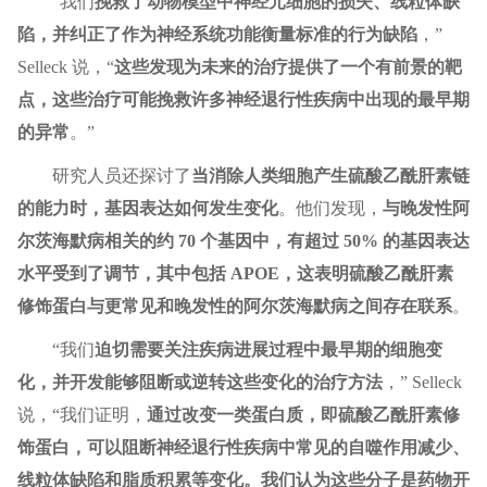
“我们
挽救了动物模型中神经元细胞的损失、线粒体缺
陷，并纠正了作为神经系统功能衡量标准的行为缺陷
，”
Selleck 说，“
这些发现为未来的治疗提供了一个有前景的靶
点，这些治疗可能挽救许多神经退行性疾病中出现的最早期
的异常
。”
研究人员还探讨了
当消除人类细胞产生硫酸乙酰肝素链
的能力时，基因表达如何发生变化
。他们发现，
与晚发性阿
尔茨海默病相关的约 70 个基因中，有超过 50% 的基因表达
水平受到了调节，其中包括 APOE，这表明硫酸乙酰肝素
修饰蛋白与更常见和晚发性的阿尔茨海默病之间存在联系
。
“我们
迫切需要关注疾病进展过程中最早期的细胞变
化，并开发能够阻断或逆转这些变化的治疗方法
，” Selleck
说，“我们证明，
通过改变一类蛋白质，即硫酸乙酰肝素修
饰蛋白，可以阻断神经退行性疾病中常见的自噬作用减少、
线粒体缺陷和脂质积累等变化。我们认为这些分子是药物开