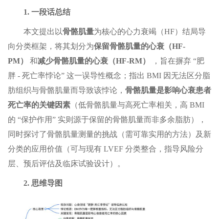
1. 一段话总结
本文提出以
骨骼肌量
为核心的心力衰竭（HF）结局导
向分类框架，将其划分为
保留骨骼肌量的心衰（HF-
PM）
和
减少骨骼肌量的心衰（HF-RM）
，旨在摒弃 “肥
胖 - 死亡率悖论” 这一误导性概念；指出 BMI 因无法区分脂
肪组织与骨骼肌量而导致该悖论，
骨骼肌量是影响心衰患者
死亡率的关键因素
（低骨骼肌量与高死亡率相关，高 BMI
的 “保护作用” 实则源于保留的骨骼肌量而非多余脂肪），
同时探讨了骨骼肌量测量的挑战（需可靠实用的方法）及新
分类的应用价值（可与现有 LVEF 分类整合，指导风险分
层、预后评估及临床试验设计）。
2. 思维导图