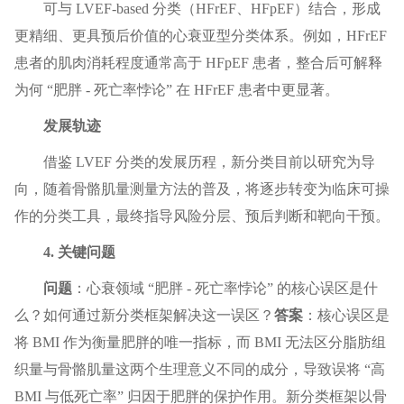
可与 LVEF-based 分类（HFrEF、HFpEF）结合，形成
更精细、更具预后价值的心衰亚型分类体系。例如，HFrEF
患者的肌肉消耗程度通常高于 HFpEF 患者，整合后可解释
为何 “肥胖 - 死亡率悖论” 在 HFrEF 患者中更显著。
发展轨迹
借鉴 LVEF 分类的发展历程，新分类目前以研究为导
向，随着骨骼肌量测量方法的普及，将逐步转变为临床可操
作的分类工具，最终指导风险分层、预后判断和靶向干预。
4. 关键问题
问题
：心衰领域 “肥胖 - 死亡率悖论” 的核心误区是什
么？如何通过新分类框架解决这一误区？
答案
：核心误区是
将 BMI 作为衡量肥胖的唯一指标，而 BMI 无法区分脂肪组
织量与骨骼肌量这两个生理意义不同的成分，导致误将 “高
BMI 与低死亡率” 归因于肥胖的保护作用。新分类框架以骨