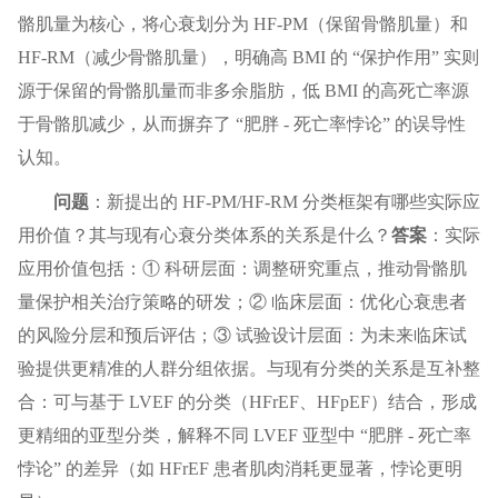
骼肌量为核心，将心衰划分为 HF-PM（保留骨骼肌量）和
HF-RM（减少骨骼肌量），明确高 BMI 的 “保护作用” 实则
源于保留的骨骼肌量而非多余脂肪，低 BMI 的高死亡率源
于骨骼肌减少，从而摒弃了 “肥胖 - 死亡率悖论” 的误导性
认知。
问题
：新提出的 HF-PM/HF-RM 分类框架有哪些实际应
用价值？其与现有心衰分类体系的关系是什么？
答案
：实际
应用价值包括：① 科研层面：调整研究重点，推动骨骼肌
量保护相关治疗策略的研发；② 临床层面：优化心衰患者
的风险分层和预后评估；③ 试验设计层面：为未来临床试
验提供更精准的人群分组依据。与现有分类的关系是互补整
合：可与基于 LVEF 的分类（HFrEF、HFpEF）结合，形成
更精细的亚型分类，解释不同 LVEF 亚型中 “肥胖 - 死亡率
悖论” 的差异（如 HFrEF 患者肌肉消耗更显著，悖论更明