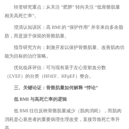
转变研究重点：从关注 “肥胖” 转向关注 “低骨骼肌量
相关高死亡率”。
澄清认知误区：高 BMI 的 “保护作用” 并非来自多余脂
肪，而是源于保留的骨骼肌量。
指导研究方向：刺激开发以保护骨骼肌量、改善肌肉功
能为目标的治疗策略。
优化临床评估：可与现有基于左心室射血分数
（LVEF）的分类（HFrEF、HFpEF）整合。
三、关键论证：骨骼肌量如何解释 “悖论”
低 BMI 与高死亡率的逻辑
低 BMI 往往反映骨骼肌量减少（肌肉消耗），而肌肉
消耗是心衰患者的重要病理生理改变，直接导致死亡率升
高。