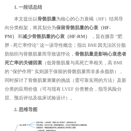
1. 一段话总结
本文提出以
骨骼肌量
为核心的心力衰竭（HF）结局导
向分类框架，将其划分为
保留骨骼肌量的心衰（HF-
PM）
和
减少骨骼肌量的心衰（HF-RM）
，旨在摒弃 “肥
胖 - 死亡率悖论” 这一误导性概念；指出 BMI 因无法区分脂
肪组织与骨骼肌量而导致该悖论，
骨骼肌量是影响心衰患者
死亡率的关键因素
（低骨骼肌量与高死亡率相关，高 BMI
的 “保护作用” 实则源于保留的骨骼肌量而非多余脂肪），
同时探讨了骨骼肌量测量的挑战（需可靠实用的方法）及新
分类的应用价值（可与现有 LVEF 分类整合，指导风险分
层、预后评估及临床试验设计）。
2. 思维导图