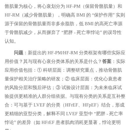
骼肌量为核心，将心衰划分为 HF-PM（保留骨骼肌量）和
HF-RM（减少骨骼肌量），明确高 BMI 的 “保护作用” 实则
源于保留的骨骼肌量而非多余脂肪，低 BMI 的高死亡率源
于骨骼肌减少，从而摒弃了 “肥胖 - 死亡率悖论” 的误导性
认知。
问题
：新提出的 HF-PM/HF-RM 分类框架有哪些实际应
用价值？其与现有心衰分类体系的关系是什么？
答案
：实际
应用价值包括：① 科研层面：调整研究重点，推动骨骼肌
量保护相关治疗策略的研发；② 临床层面：优化心衰患者
的风险分层和预后评估；③ 试验设计层面：为未来临床试
验提供更精准的人群分组依据。与现有分类的关系是互补整
合：可与基于 LVEF 的分类（HFrEF、HFpEF）结合，形成
更精细的亚型分类，解释不同 LVEF 亚型中 “肥胖 - 死亡率
悖论” 的差异（如 HFrEF 患者肌肉消耗更显著，悖论更明