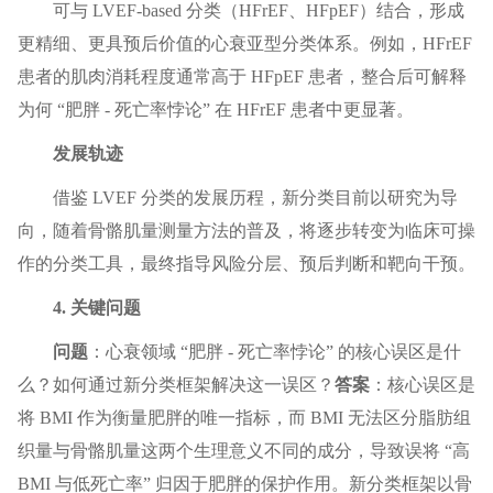
可与 LVEF-based 分类（HFrEF、HFpEF）结合，形成
更精细、更具预后价值的心衰亚型分类体系。例如，HFrEF
患者的肌肉消耗程度通常高于 HFpEF 患者，整合后可解释
为何 “肥胖 - 死亡率悖论” 在 HFrEF 患者中更显著。
发展轨迹
借鉴 LVEF 分类的发展历程，新分类目前以研究为导
向，随着骨骼肌量测量方法的普及，将逐步转变为临床可操
作的分类工具，最终指导风险分层、预后判断和靶向干预。
4. 关键问题
问题
：心衰领域 “肥胖 - 死亡率悖论” 的核心误区是什
么？如何通过新分类框架解决这一误区？
答案
：核心误区是
将 BMI 作为衡量肥胖的唯一指标，而 BMI 无法区分脂肪组
织量与骨骼肌量这两个生理意义不同的成分，导致误将 “高
BMI 与低死亡率” 归因于肥胖的保护作用。新分类框架以骨