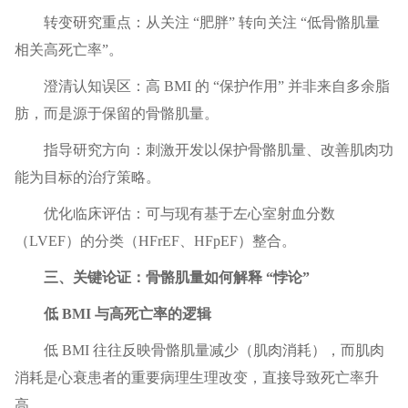
转变研究重点：从关注 “肥胖” 转向关注 “低骨骼肌量
相关高死亡率”。
澄清认知误区：高 BMI 的 “保护作用” 并非来自多余脂
肪，而是源于保留的骨骼肌量。
指导研究方向：刺激开发以保护骨骼肌量、改善肌肉功
能为目标的治疗策略。
优化临床评估：可与现有基于左心室射血分数
（LVEF）的分类（HFrEF、HFpEF）整合。
三、关键论证：骨骼肌量如何解释 “悖论”
低 BMI 与高死亡率的逻辑
低 BMI 往往反映骨骼肌量减少（肌肉消耗），而肌肉
消耗是心衰患者的重要病理生理改变，直接导致死亡率升
高。