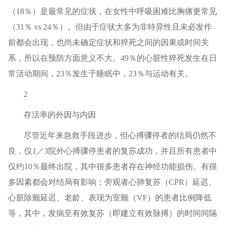
（18％）是最常见的症状，在女性中呼吸困难比胸痛更常见
（31％ vs 24％）。但由于症状大多为非特异性且未必发作
前都会出现，也尚未确定症状和猝死之间的因果或时间关
系，所以在预防方面意义不大。49％的心脏性猝死发生在日
常活动期间，23％发生于睡眠中，23％与运动有关。
2
存活率的外因与内因
尽管近年来急救手段进步，但心搏骤停者的结局仍然不
良，仅1／3院外心搏骤停患者的复苏成功，并且所有患者中
仅约10％最终出院，其中很多患者存在神经功能损伤。有很
多因素都会对结局有影响：旁观者心肺复苏（CPR）延迟、
心脏除颤延迟、老龄、表现为室颤（VF）的患者比例降低
等，其中，发病至有效复苏（即建立有效脉搏）的时间间隔