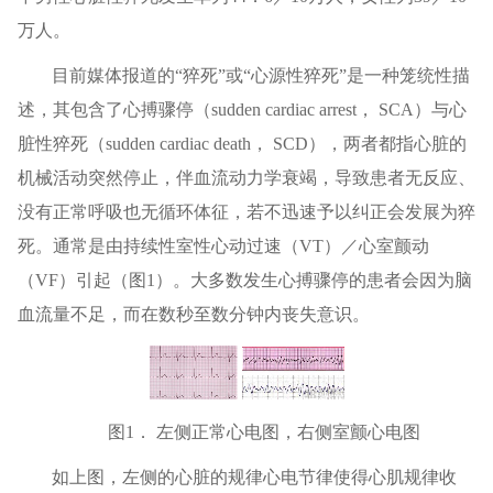
万人。
目前媒体报道的“猝死”或“心源性猝死”是一种笼统性描
述，其包含了心搏骤停（sudden cardiac arrest， SCA）与心
脏性猝死（sudden cardiac death， SCD），两者都指心脏的
机械活动突然停止，伴血流动力学衰竭，导致患者无反应、
没有正常呼吸也无循环体征，若不迅速予以纠正会发展为猝
死。通常是由持续性室性心动过速（VT）／心室颤动
（VF）引起（图1）。大多数发生心搏骤停的患者会因为脑
血流量不足，而在数秒至数分钟内丧失意识。
图1． 左侧正常心电图，右侧室颤心电图
如上图，左侧的心脏的规律心电节律使得心肌规律收