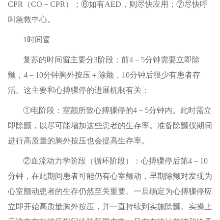
CPR（CO－CPR）；⑥如有AED，则尽快应用；⑦尽快呼
叫急救中心。
1时间窗
复苏的时间窗主要分3阶段：前4－5分钟需要立即除
颤，4－10分钟胸外按压＋除颤，10分钟后很少有患者存
活。这主要和心搏骤停的进展机制有关：
①电阶段：室颤所致心搏骤停的4－5分钟内。此时需立
即除颤，以尽可能增加这些患者的生存率。准备除颤仪期间
进行高质量的胸外按压也会提高生存率。
②血流动力学阶段（循环阶段）：心搏骤停后第4－10
分钟，在此期间患者可能仍有心室颤动，早期除颤对发现为
心室颤动患者的生存仍然至关重要。一旦确定为心搏骤停应
立即开始高质量胸外按压，并一直持续到实施除颤。实操上