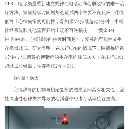
CPR，电除颤是重新建立规律性电活动和心肌收缩的唯一治
疗方法。室颤持续时间增加会造成两个主要不良反应：①降
低终止心律失常的可能性；②如果VF持续超过4分钟，中枢
神经系统和其他器官开始出现不可逆损伤——“黄金4分
钟”的由来。心搏骤停的持续时间越长，复苏的可能性或生
存率就越低。研究表明，在未行CPR的情况下，除颤每延迟
1分钟，VF所致心搏骤停的生存率约降低10％；在未行CPR
超过12分钟后，生存率仅2％－5％。
2内因：病因
心搏骤停的机制与初始复苏的结局之间具有相关性，室
性快速性心律失常导致的心搏骤停患者存活率往往更高。