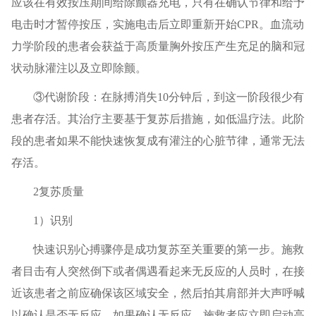
应该在有效按压期间给除颤器充电，只有在确认节律和给予
电击时才暂停按压，实施电击后立即重新开始CPR。血流动
力学阶段的患者会获益于高质量胸外按压产生充足的脑和冠
状动脉灌注以及立即除颤。
③代谢阶段：在脉搏消失10分钟后，到这一阶段很少有
患者存活。其治疗主要基于复苏后措施，如低温疗法。此阶
段的患者如果不能快速恢复成有灌注的心脏节律，通常无法
存活。
2复苏质量
1）识别
快速识别心搏骤停是成功复苏至关重要的第一步。施救
者目击有人突然倒下或者偶遇看起来无反应的人员时，在接
近该患者之前应确保该区域安全，然后拍其肩部并大声呼喊
以确认是否无反应。如果确认无反应，施救者应立即启动高