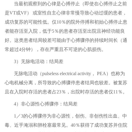
当最初观察到的心律是心搏停止（即使在心搏停止之前
是VT或VF） 或室性自主心律非常慢导致心动过缓的患者，
成功复苏的可能性低。仅10％的院外停搏和初始心搏停止患
者能存活至入院，低于5％的患者存活至出院且神经功能良
好。这类患者结局较差可能由于心搏骤停的持续时间长（通
常超过4分钟），存在严重且不可逆的心肌损伤。
3）无脉电活动：结局差
无脉电活动（pulseless electrical activity， PEA）也称为
心电机械分离，所导致的心搏骤停患者结局也较差。被复苏
且在入院时存活的患者占23％，出院时存活的患者仅11％。
4）非心源性心搏骤停：结局差
1／3的心搏骤停为非心源性，创伤、非创伤性出血、中
毒、近乎淹溺和肺栓塞最常见。40％获得了成功复苏并住院