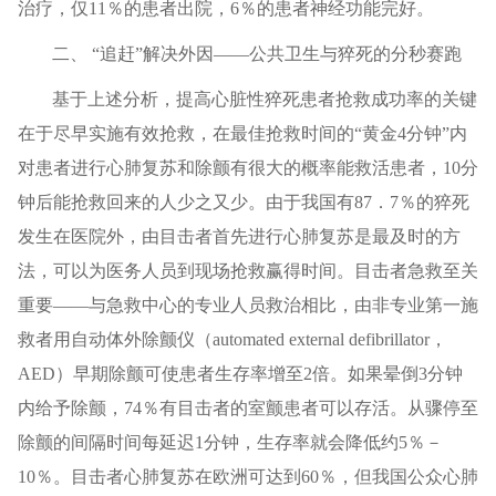
治疗，仅11％的患者出院，6％的患者神经功能完好。
二、 “追赶”解决外因——公共卫生与猝死的分秒赛跑
基于上述分析，提高心脏性猝死患者抢救成功率的关键
在于尽早实施有效抢救，在最佳抢救时间的“黄金4分钟”内
对患者进行心肺复苏和除颤有很大的概率能救活患者，10分
钟后能抢救回来的人少之又少。由于我国有87．7％的猝死
发生在医院外，由目击者首先进行心肺复苏是最及时的方
法，可以为医务人员到现场抢救赢得时间。目击者急救至关
重要——与急救中心的专业人员救治相比，由非专业第一施
救者用自动体外除颤仪（automated external defibrillator，
AED）早期除颤可使患者生存率增至2倍。如果晕倒3分钟
内给予除颤，74％有目击者的室颤患者可以存活。从骤停至
除颤的间隔时间每延迟1分钟，生存率就会降低约5％－
10％。目击者心肺复苏在欧洲可达到60％，但我国公众心肺