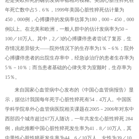
还是美欧猝死的确切发病率都相对模糊。美国心脏性猝死在
年死亡数中占5．6％，1999年美国心脏性猝死估计量为
450，000例，心搏骤停的发病率估算为180，000－450，000
例以上。在北美和欧洲，一般人群中的估计发病率为50－
100／10万人。其中，2／3的心搏骤停患者尝试了复苏，生
存情况差异较大——院外情况下的生存率为1％－6％；院外
心搏骤停患者的出院生存率中，经急诊治疗的患者生存率为
5％－10％；而当患者基础的心律失常为室颤时，生存率为
15％。
来自国家心血管病中心发布的《中国心血管病报告》显
示，据估计我国每年死于心脏性猝死有54．4万人。中国医
学科学院阜外心血管病医院相关课题在2005－2006年对东中
西部四个城市超过67万人随访，一年共发生心脏性猝死 284
例，由此推断中国心脏性猝死发生率为41．8／10万人，其
中男性心脏性猝死发生率为44．6／10万人，女性为39／10