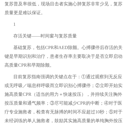
复苏普及率很低，现场目击者实施心肺复苏非常少见，复苏
质量更是难以保证。
1
存活关键——时间窗与复苏质量
基础复苏，包括CPR和AED除颤。心搏骤停后存活的关
键是早期识别和治疗，患者生存率主要取决于是否立即启动
高质量CPR和早期除颤。
目前复苏指南强调的关键点在于：①通过观察到无反应
或无呼吸／喘息样呼吸而立即识别心搏骤停；②立即开始实
施高质量CPR（适当的用力＋快速按压），并持续关注胸外
按压质量和通气频率；③尽可能减少CPR的中断；④对于
医
疗
专业施救者，检查有无脉搏的时间不应超过10秒；⑤对于
未经训练的单人施救者，鼓励其实施高质量的单纯胸外按压