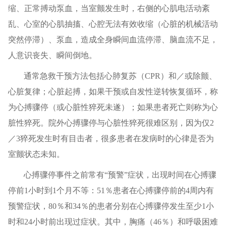
缩、正常搏动泵血，当室颤发生时，右侧的心肌电活动紊
乱、心室的心肌抽搐、心腔无法有效收缩（心脏的机械活动
突然停滞）、泵血，造成全身瞬间血流停滞、脑血流不足，
人意识丧失、瞬间倒地。
通常急救干预方法包括心肺复苏（CPR）和／或除颤、
心脏复律；心脏起搏，如果干预或自发性逆转恢复循环，称
为心搏骤停（或心脏性猝死未遂）；如果患者死亡则称为心
脏性猝死。院外心搏骤停与心脏性猝死很难区别，因为仅2
／3猝死发生时有目击者，很多患者在发病时的心律是否为
室颤状态未知。
心搏骤停事件之前常有“预警”症状，出现时间在心搏骤
停前1小时到1个月不等：51％患者在心搏骤停前的4周内有
预警症状，80％和34％的患者分别在心搏骤停发生至少1小
时和24小时前出现过症状。其中，胸痛（46％）和呼吸困难