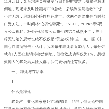
11月27日，某台湾演员在录制节目奔跑时突然心脏骤停减速
倒地，现场未及时除颤与CPR急救，后续到医院抢救2个多
小时无效，最终因心脏性猝死离世。这两个新闻事件当时都
广受关注，一时间将“心源性猝死”、“AED”、“CPR”等词引
入公众视野。2例猝死抢救公众事件的结果截然不同，关于
猝死防治的思考也绝不仅仅是“黄金4分钟”这一点。据《中
国心血管病报告》估计，我国每年猝死者近60万人，每分钟
就有1人因心脏骤停突然倒地，但抢救成功率仅为1％。想拯
救庞大的猝死高风险人群，我们要做的还有很多。
一、 猝死与存活率
1
什么是猝死
猝死占工业化国家总死亡率的5％－15％，但无论中国