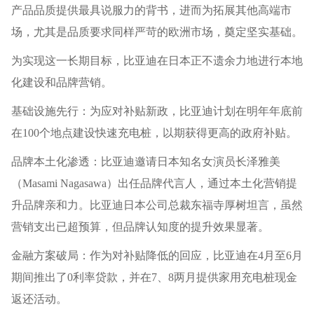
产品品质提供最具说服力的背书，进而为拓展其他高端市
场，尤其是品质要求同样严苛的欧洲市场，奠定坚实基础。
为实现这一长期目标，比亚迪在日本正不遗余力地进行本地
化建设和品牌营销。
基础设施先行：为应对补贴新政，比亚迪计划在明年年底前
在100个地点建设快速充电桩，以期获得更高的政府补贴。
品牌本土化渗透：比亚迪邀请日本知名女演员长泽雅美
（Masami Nagasawa）出任品牌代言人，通过本土化营销提
升品牌亲和力。比亚迪日本公司总裁东福寺厚树坦言，虽然
营销支出已超预算，但品牌认知度的提升效果显著。
金融方案破局：作为对补贴降低的回应，比亚迪在4月至6月
期间推出了0利率贷款，并在7、8两月提供家用充电桩现金
返还活动。