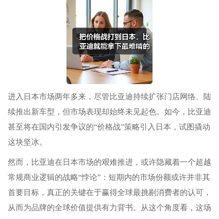
进入日本市场两年多来，尽管比亚迪持续扩张门店网络、陆
续推出新车型，但市场表现却始终未见起色。如今，比亚迪
甚至将在国内引发争议的“价格战”策略引入日本，试图撬动
这块坚冰。
然而，比亚迪在日本市场的艰难推进，或许隐藏着一个超越
常规商业逻辑的战略“悖论”：短期内的市场份额或许并非其
首要目标，真正的关键在于赢得全球最挑剔消费者的认可，
从而为品牌的全球价值提供有力背书。从这个角度看，这场