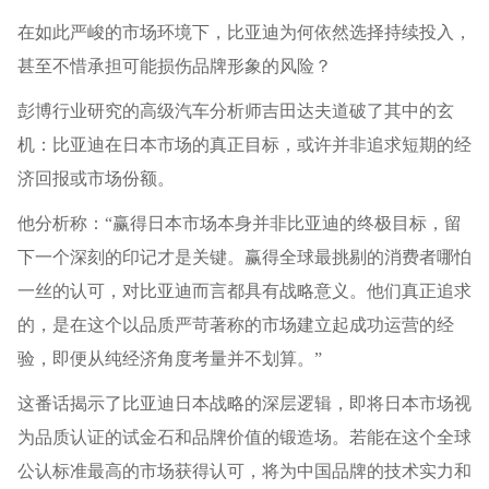
在如此严峻的市场环境下，比亚迪为何依然选择持续投入，
甚至不惜承担可能损伤品牌形象的风险？
彭博行业研究的高级汽车分析师吉田达夫道破了其中的玄
机：比亚迪在日本市场的真正目标，或许并非追求短期的经
济回报或市场份额。
他分析称：“赢得日本市场本身并非比亚迪的终极目标，留
下一个深刻的印记才是关键。赢得全球最挑剔的消费者哪怕
一丝的认可，对比亚迪而言都具有战略意义。他们真正追求
的，是在这个以品质严苛著称的市场建立起成功运营的经
验，即便从纯经济角度考量并不划算。”
这番话揭示了比亚迪日本战略的深层逻辑，即将日本市场视
为品质认证的试金石和品牌价值的锻造场。若能在这个全球
公认标准最高的市场获得认可，将为中国品牌的技术实力和