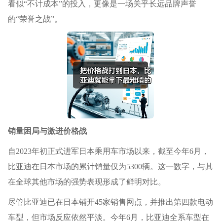
看似“不计成本”的投入，更像是一场关乎长远品牌声誉
的“荣誉之战”。
销量困局与激进价格战
自2023年初正式进军日本乘用车市场以来，截至今年6月，
比亚迪在日本市场的累计销量仅为5300辆。这一数字，与其
在全球其他市场的强势表现形成了鲜明对比。
尽管比亚迪已在日本铺开45家销售网点，并推出第四款电动
车型，但市场反应依然平淡。今年6月，比亚迪全系车型在