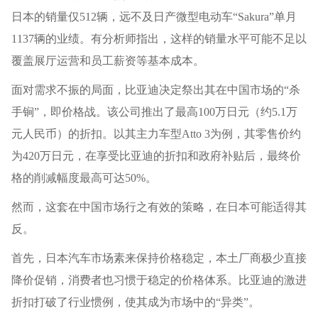
日本的销量仅512辆，远不及日产微型电动车“Sakura”单月
1137辆的业绩。有分析师指出，这样的销量水平可能不足以
覆盖展厅运营和员工薪资等基本成本。
面对需求不振的局面，比亚迪决定祭出其在中国市场的“杀
手锏”，即价格战。该公司推出了最高100万日元（约5.1万
元人民币）的折扣。以其主力车型Atto 3为例，其零售价约
为420万日元，在享受比亚迪的折扣和政府补贴后，最终价
格的削减幅度最高可达50%。
然而，这套在中国市场行之有效的策略，在日本可能适得其
反。
首先，日本汽车市场素来保持价格稳定，本土厂商极少直接
降价促销，消费者也习惯于稳定的价格体系。比亚迪的激进
折扣打破了行业惯例，使其成为市场中的“异类”。