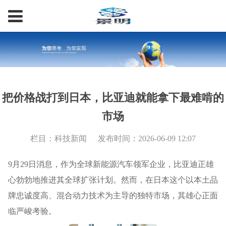
把价格战打到日本，比亚迪就能拿下最难啃的
市场
栏目：科技新闻
发布时间：2026-06-09 12:07
9月29日消息，作为全球新能源汽车领军企业，比亚迪正雄
心勃勃地推进其全球扩张计划。然而，在日本这个以本土品
牌忠诚度高、混合动力技术为主导的独特市场，其雄心正面
临严峻考验。