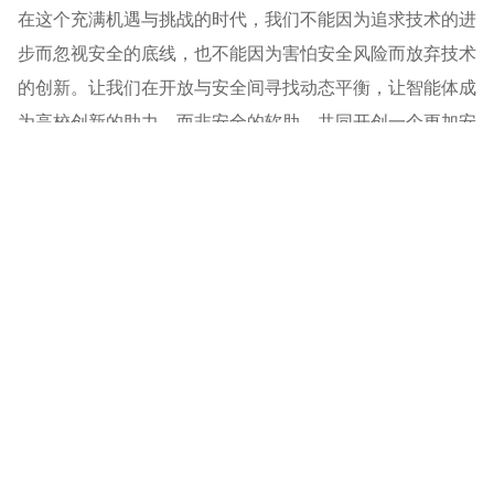
在这个充满机遇与挑战的时代，我们不能因为追求技术的进
步而忽视安全的底线，也不能因为害怕安全风险而放弃技术
的创新。让我们在开放与安全间寻找动态平衡，让智能体成
为高校创新的助力，而非安全的软肋，共同开创一个更加安
全、可信的AI未来！
THE END
AI智能体
软件开发
人工智能
# 数据安全# 开源大模型# 隐私保护# 算法偏见# 密信AI基座
上一篇：即时零售战火升级：千亿补贴战火下的AI革命与生态重构
下一篇：软盟数字科技研究院和宜昌市数字经济产业（人才）联盟探讨人才生态发展计划
科技新闻
科技简报
行业动态
企业文化
关于我们