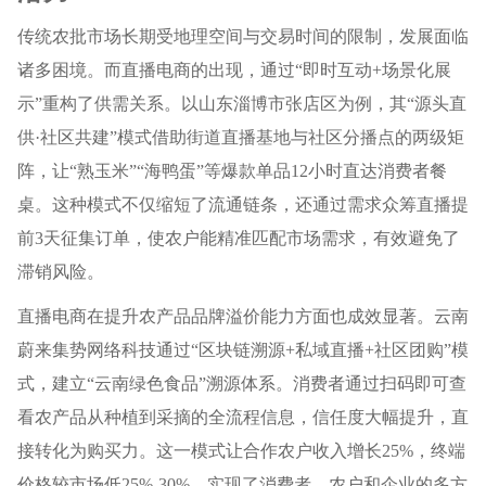
传统农批市场长期受地理空间与交易时间的限制，发展面临
诸多困境。而直播电商的出现，通过“即时互动+场景化展
示”重构了供需关系。以山东淄博市张店区为例，其“源头直
供·社区共建”模式借助街道直播基地与社区分播点的两级矩
阵，让“熟玉米”“海鸭蛋”等爆款单品12小时直达消费者餐
桌。这种模式不仅缩短了流通链条，还通过需求众筹直播提
前3天征集订单，使农户能精准匹配市场需求，有效避免了
滞销风险。
直播电商在提升农产品品牌溢价能力方面也成效显著。云南
蔚来集势网络科技通过“区块链溯源+私域直播+社区团购”模
式，建立“云南绿色食品”溯源体系。消费者通过扫码即可查
看农产品从种植到采摘的全流程信息，信任度大幅提升，直
接转化为购买力。这一模式让合作农户收入增长25%，终端
价格较市场低25%-30%，实现了消费者、农户和企业的多方