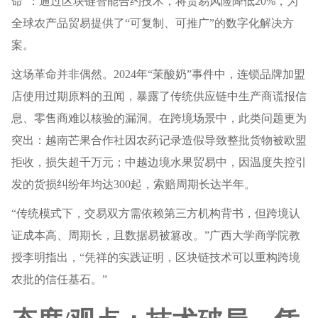
命”：通过区块链智能合约技术，将贸易风险降低20%，为
全球农产品贸易提供了“可复制、可推广”的数字化解决方
案。
这场革命并非偶然。2024年“茉酸奶”事件中，连锁品牌加盟
店使用过期原料的丑闻，暴露了传统供应链中生产商谎报信
息、零售商难以核验的漏洞。在跨境场景中，此类问题更为
突出：越南芒果合作社因农药记录造假导致整批货物被欧盟
拒收，损失超千万元；中越边境水果贸易中，因温度失控引
发的货损纠纷年均达300起，索赔周期长达半年。
“传统模式下，交易双方需依赖第三方机构背书，但跨境认
证成本高、周期长，且数据易被篡改。”广西大学商学院教
授李明指出，“凭祥的实践证明，区块链技术可以重构跨境
农批的信任基石。”