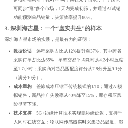
可同步“逛”多个市场，1天内完成初筛，并通过AI试销
功能预测单品销量，决策效率提升80%。
3. 深圳海吉星：一个“虚实共生”的样本
深圳海吉星市场的实践，是最有力的证明：
数据说话
：远程采购占比从12%提升至37%，其中跨省
采购订单占比达65%；单笔交易平均耗时从4.2小时压缩
至1.7小时；采购商对货品匹配度评分从7.8分升至9.1分
（满分10分）。
成本重构
：差旅成本压缩至传统模式的1/10；通过AI模
拟销售，新品推广失败率从40%降至15%，库存积压风
险显著下降。
技术支撑
：5G+边缘计算技术实现毫秒级延迟，支持千
人同时在线交互；物联网传感器实时采集货品温度、湿