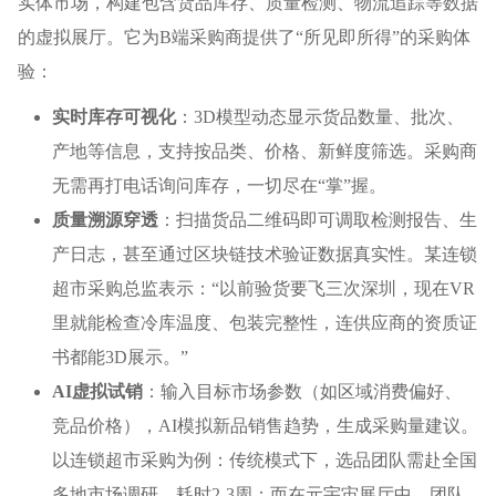
实体市场，构建包含货品库存、质量检测、物流追踪等数据
的虚拟展厅。它为B端采购商提供了“所见即所得”的采购体
验：
实时库存可视化
：3D模型动态显示货品数量、批次、
产地等信息，支持按品类、价格、新鲜度筛选。采购商
无需再打电话询问库存，一切尽在“掌”握。
质量溯源穿透
：扫描货品二维码即可调取检测报告、生
产日志，甚至通过区块链技术验证数据真实性。某连锁
超市采购总监表示：“以前验货要飞三次深圳，现在VR
里就能检查冷库温度、包装完整性，连供应商的资质证
书都能3D展示。”
AI虚拟试销
：输入目标市场参数（如区域消费偏好、
竞品价格），AI模拟新品销售趋势，生成采购量建议。
以连锁超市采购为例：传统模式下，选品团队需赴全国
多地市场调研，耗时2-3周；而在元宇宙展厅中，团队