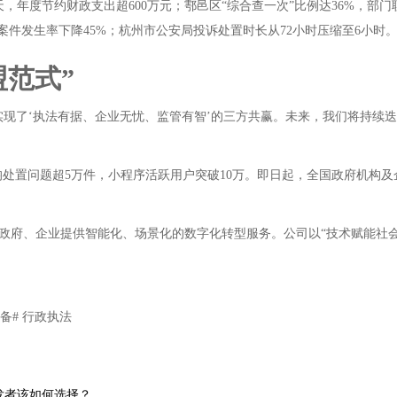
，年度节约财政支出超600万元；鄠邑区“综合查一次”比例达36%，部门
案件发生率下降45%；杭州市公安局投诉处置时长从72小时压缩至6小时
范式”
实现了‘执法有据、企业无忧、监管有智’的三方共赢。未来，我们将持续
日均处置问题超5万件，小程序活跃用户突破10万。即日起，全国政府机构
政府、企业提供智能化、场景化的数字化转型服务。公司以“技术赋能社会
备# 行政执法
T，开发者该如何选择？