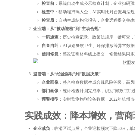
检查前
：系统自动生成公示检查计划，企业扫码预
检查中
：移动端扫码入企，AI实时比对台账与法
检查后
：自动生成结构化报告，企业远程提交整改
企业端：从“被动迎检”到“主动合规”
一码通查
：历史检查记录、政策法规库一键可查，
自查自纠
：AI识别餐饮卫生、环保排放等异常数
信用修复
：整改证明材料线上提交，修复结果同步
监管端：从“经验驱动”到“数据决策”
企业画像
：整合检查数据生成合规风险等级，高风
部门画像
：统计检查计划完成率，识别“懒政”或“
预警模型
：实时监测物联设备数据，2022年杭州
实践成效：降本增效，营商
企业减负
：临渭区试点后，企业迎检频次下降30%，单次