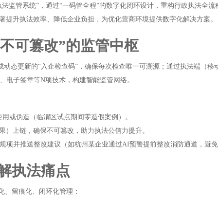
执法监管系统”，通过“一码管全程”的数字化闭环设计，重构行政执法全
著提升执法效率、降低企业负担，为优化营商环境提供数字化解决方案。
“不可篡改”的监管中枢
生成动态更新的“入企检查码”，确保每次检查唯一可溯源；通过执法端（移动
析、电子签章等N项技术，构建智能监管网络。
使用或伪造（临渭区试点期间零造假案例）。
果）上链，确保不可篡改，助力执法公信力提升。
规项并推送整改建议（如杭州某企业通过AI预警提前整改消防通道，避
解执法痛点
准化、留痕化、闭环化管理：