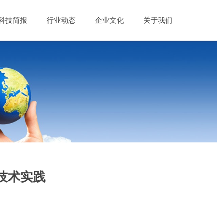
科技简报
行业动态
企业文化
关于我们
技术实践