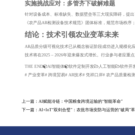
实施挑战应对：多管齐下破解难题
针对设备成本、标准缺失、数据壁垒等三大现实障碍，提出
《农产品AR检测设备技术规范》团体标准，规范市场秩序；构
结论：技术引领农业变革未来
AR品质分级可视化技术已从概念验证阶段成功进入规模化应
技术将在2025 – 2026年迎来爆发式增长。行业参与
THE END
AI智能体
软件定制开发
人工智能
软件开
# 产业变革# 跨境贸易# AR技术# 凭祥口岸# 农产品质量检
上一篇：AI赋能冷链：中国粮食跨境运输的“智能革命”
下一篇：AI+IoT“双剑合璧”：农批市场安防与运营的“破局”