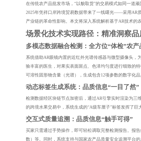
在传统农产品批发市场，“以貌取货”的交易模式如同一道
2025年凭祥口岸跨境贸易数据带来了一线曙光——采用A
产业链的革命性影响。本文将深入系统解析基于AR技术的
场景化技术实现路径：精准洞察品
多模态数据融合检测：全方位“体检”农产
系统借助AR眼镜内置的近红外光谱传感器与微型摄像头，
验丰富的医生，对果实表面斑点、色泽均匀度进行细致的特
可溶性固形物含量（光谱），生成包含12项参数的数字化
动态标签生成系统：品质信息“一目了然”
检测数据经区块链节点加密后，通过AR引擎实时渲染为三维全
的跨境水果交易中，系统生成的“A级车厘子”标签发挥了巨
交互式质量追溯：品质信息“触手可得”
买家只需通过手势操作，即可轻松调取完整检测报告。报告
数）等。同时，系统支持与国家农产品质量安全追溯平台的A