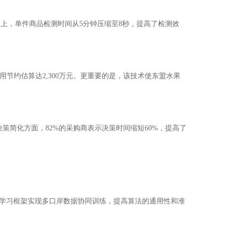
上，单件商品检测时间从5分钟压缩至8秒，提高了检测效
节约估算达2,300万元。更重要的是，该技术使东盟水果
决策简化方面，82%的采购商表示决策时间缩短60%，提高了
学习框架实现多口岸数据协同训练，提高算法的通用性和准