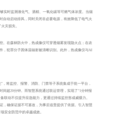
能够实时监测液化气、酒精、一氧化碳等可燃气体浓度。当烟
时自动启动排风，同时关闭非必要电源，有效降低了电气火
了火灾损失。
控。在森林防火中，热成像仪可穿透烟雾发现隐火点；在农
件，犯罪分子因体温辐射被清晰识别。此外，热成像仪与AI
统”，将监控、报警、消防、门禁等子系统集成于统一平台，
时间超20分钟。而智慧系统通过联运管理，实现了“1分钟报
设备联动不仅提升应急能力，更通过持续监控形成威慑力。
存证，确保证据不可篡改，为事后追责提供了依据。引入智慧
市场安全防范中的卓越成效。