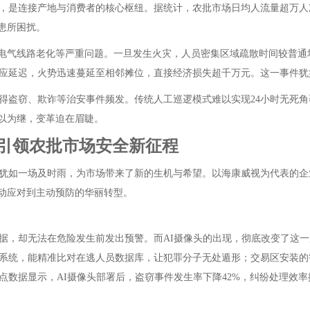
，是连接产地与消费者的核心枢纽。据统计，农批市场日均人流量超万人
患所困扰。
电气线路老化等严重问题。一旦发生火灾，人员密集区域疏散时间较普通场所
应延迟，火势迅速蔓延至相邻摊位，直接经济损失超千万元。这一事件犹
得盗窃、欺诈等治安事件频发。传统人工巡逻模式难以实现24小时无死
难以为继，变革迫在眉睫。
”引领农批市场安全新征程
犹如一场及时雨，为市场带来了新的生机与希望。以海康威视为代表的企
被动应对到主动预防的华丽转型。
据，却无法在危险发生前发出预警。而AI摄像头的出现，彻底改变了这
系统，能精准比对在逃人员数据库，让犯罪分子无处遁形；交易区安装的
数据显示，AI摄像头部署后，盗窃事件发生率下降42%，纠纷处理效率提