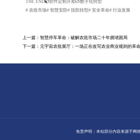
THE END
软件定制开发
数字化转型
# 农批市场# 智慧安防# 技防转型# 安全革命# 行业发展
上一篇：智慧停车革命：破解农批市场二十年拥堵困局
下一篇：元宇宙农批展厅：一场正在改写农业商业规则的革
免责声明：本站部分内容来源于网络整理，