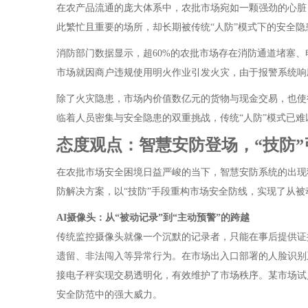
在农产品流通的庞大体系中，农批市场宛如一颗强劲的心脏
此繁忙且重要的场所，却长期被传统“人防”模式下的安全隐
消防部门数据显示，超60%的农批市场存在消防通道堵塞、
市场就因商户违规使用明火作业引发火灾，由于报警系统响
除了火灾隐患，市场内价值数亿元的货物与现金交易，也使
临着人员密集与安全隐患的双重挑战，传统“人防”模式已
态度观点：智慧安防登场，“技防
在农批市场安全困境日益严峻的当下，智慧安防系统的出现
防解决方案，以“技防”手段重构市场安全防线，实现了从
AI摄像头：从“被动记录”到“主动预警”的跨越
传统监控摄像头就像一个沉默的记录者，只能在事后提供证
遗留、非法闯入等异常行为。在市场出入口部署的人脸识别
接电子秤实现交易透明化，有效维护了市场秩序。某市场试点
安全防范中的强大威力。