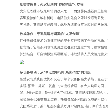
烟雾传感器：火灾初期的“秒级响应”守护者
火灾是农批市场最可怕的敌人之一，而烟雾传感器则是抵御火
雾颗粒接触气敏材料时，电阻值变化会立即触发报警系统，
灾风险。某市场实践表明，此类系统将火灾响应时间从传统
热成像仪：穿透黑暗与烟雾的“火眼金睛”
红外热成像技术为农批市场的安全监控带来了全新的视角。
批市场，它能识别电气线路过载引发的温度异常，提前预警
算法结合，可自动标注高温区域，辅助消防人员快速定位火
多设备联动：从“单点防御”到“系统作战”的升级
智慧安防系统的优势不仅在于单个设备的强大功能，更在于
实现“预警 – 处置 – 复盘”的全流程管理。在火灾响应
警、3分钟疏散、5分钟灭火”的目标。某市场模拟演练显
AI摄像头记录交易全过程，热成像仪识别隐蔽区域的可疑
安防系统后，某市场盗窃案从每月12起降至3起，商户安全