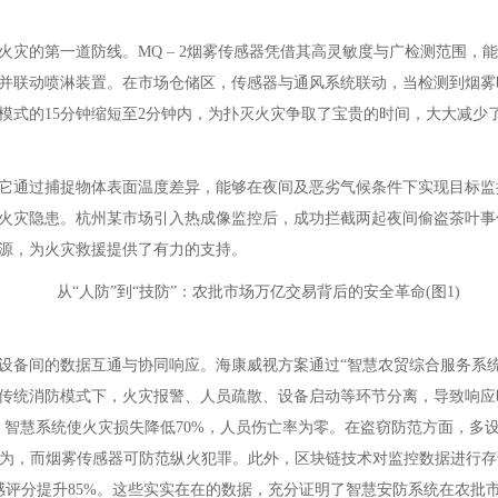
灾的第一道防线。MQ – 2烟雾传感器凭借其高灵敏度与广检测范围，
并联动喷淋装置。在市场仓储区，传感器与通风系统联动，当检测到烟雾
模式的15分钟缩短至2分钟内，为扑灭火灾争取了宝贵的时间，大大减少
它通过捕捉物体表面温度差异，能够在夜间及恶劣气候条件下实现目标监
火灾隐患。杭州某市场引入热成像监控后，成功拦截两起夜间偷盗茶叶事
源，为火灾救援提供了有力的支持。
设备间的数据互通与协同响应。海康威视方案通过“智慧农贸综合服务系
方面，传统消防模式下，火灾报警、人员疏散、设备启动等环节分离，导致响应
示，智慧系统使火灾损失降低70%，人员伤亡率为零。在盗窃防范方面，多
行为，而烟雾传感器可防范纵火犯罪。此外，区块链技术对监控数据进行
感评分提升85%。这些实实在在的数据，充分证明了智慧安防系统在农批