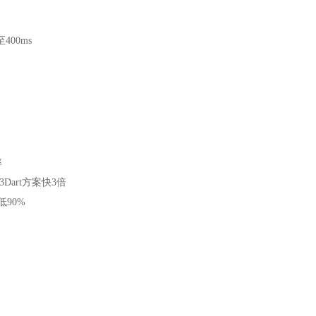
400ms
率
Dart方案快3倍
90%