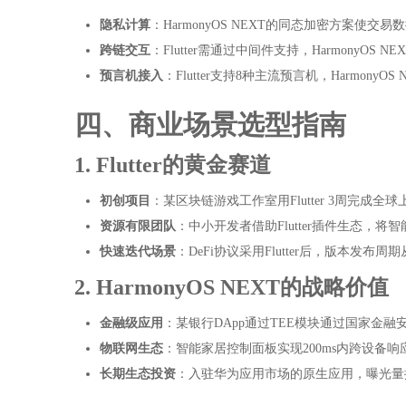
隐私计算
：HarmonyOS NEXT的同态加密方案使交
跨链交互
：Flutter需通过中间件支持，HarmonyOS
预言机接入
：Flutter支持8种主流预言机，HarmonyO
四、商业场景选型指南
1. Flutter的黄金赛道
初创项目
：某区块链游戏工作室用Flutter 3周完成全
资源有限团队
：中小开发者借助Flutter插件生态，将
快速迭代场景
：DeFi协议采用Flutter后，版本发布周
2. HarmonyOS NEXT的战略价值
金融级应用
：某银行DApp通过TEE模块通过国家金融
物联网生态
：智能家居控制面板实现200ms内跨设备响
长期生态投资
：入驻华为应用市场的原生应用，曝光量提