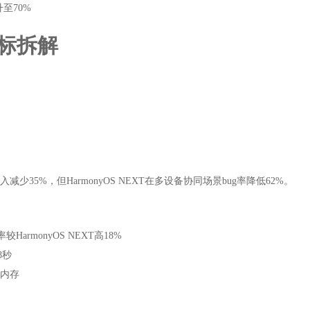
至70%
标拆解
入减少35%，但HarmonyOS NEXT在多设备协同场景bug率降低62%。
较HarmonyOS NEXT高18%
8秒
B内存