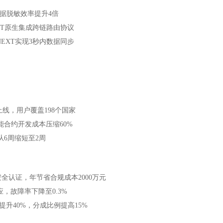
易数据脱敏效率提升4倍
 NEXT原生集成跨链路由协议
S NEXT实现3秒内数据同步
球上线，用户覆盖198个国家
智能合约开发成本压缩60%
期从6周缩短至2周
安全认证，年节省合规成本2000万元
应，故障率下降至0.3%
升40%，分成比例提高15%