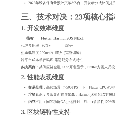
2025年设备保有量预计突破8亿台，开发者分成比例提升
三、技术对决：23项核心指
1. 开发效率维度
指标
Flutter
HarmonyOS NEXT
代码复用率
92%+
85%+
热重载速度
200ms内
15秒（完整编译）
跨平台成本
单代码库
需适配分布式特性
实测案例
：某供应链金融DApp开发显示，Flutter方案人员投
2. 性能表现维度
交易处理
：高频场景（>500TPS）下，Flutter CPU占用率
渲染延迟
：复杂界面首屏加载，HarmonyOS NEXT快0.
内存占用
：同等功能DApp运行时，Flutter多消耗120M
3. 区块链特性支持