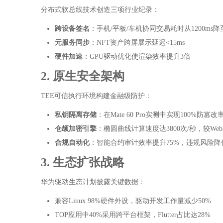
分布式软总线技术创造三项行业纪录：
跨设备签名
：手机/平板/车机协同交易耗时从1200ms降至
元服务同步
：NFT资产跨屏展示延迟<15ms
硬件加速
：GPU驱动优化使渲染效率提升3倍
2. 原生安全架构
TEE可信执行环境构建金融级防护：
私钥隔离存储
：在Mate 60 Pro实测中实现100%防篡改
仓颉加密引擎
：椭圆曲线计算速度达3800次/秒，较Web3
合规自动化
：智能合约审计效率提升75%，违规风险降低
3. 生态扩张战略
华为驱动生态计划披露关键数据：
兼容Linux 98%硬件外设，驱动开发工作量减少50%
TOP应用中40%采用跨平台框架，Flutter占比达28%