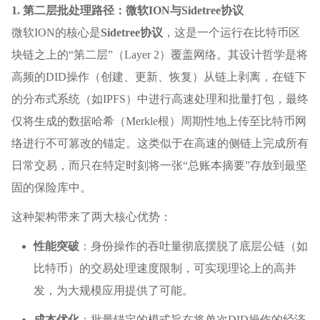
1. 第二层批处理路径：微软ION与Sidetree协议
微软ION的核心是
Sidetree协议
，这是一个运行在比特币区
块链之上的“第二层”（Layer 2）覆盖网络。其设计哲学是将
高频的DID操作（创建、更新、恢复）从链上剥离，在链下
的分布式系统（如IPFS）中进行高速处理和批量打包，最终
仅将生成的数据哈希（Merkle根）周期性地上传至比特币网
络进行不可篡改的锚定。这类似于在高速的侧链上完成所有
日常交易，而只在特定时刻将一张“总账本摘要”存放到最坚
固的保险库中。
这种架构带来了两大核心优势：
性能突破
：身份操作的吞吐量彻底摆脱了底层公链（如
比特币）的交易处理速度限制，可实现理论上的高并
发，为大规模应用提供了可能。
成本优化
：批量锚定的模式旨在将单次DID操作的经济