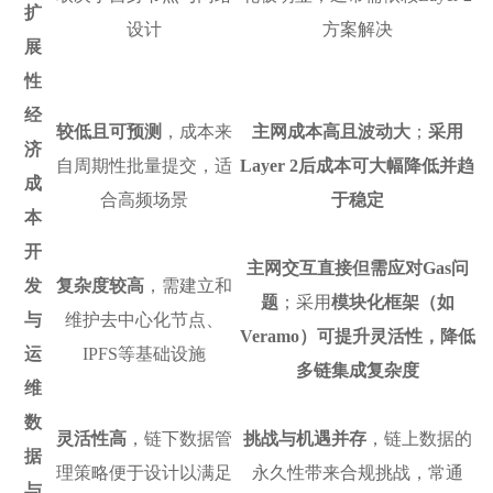
扩
设计
方案解决
展
性
经
较低且可预测
，成本来
主网成本高且波动大
；
采用
济
自周期性批量提交，适
Layer 2后成本可大幅降低并趋
成
合高频场景
于稳定
本
开
主网交互直接但需应对Gas问
发
复杂度较高
，需建立和
题
；采用
模块化框架（如
与
维护去中心化节点、
Veramo）可提升灵活性，降低
运
IPFS等基础设施
多链集成复杂度
维
数
灵活性高
，链下数据管
挑战与机遇并存
，链上数据的
据
理策略便于设计以满足
永久性带来合规挑战，常通
与