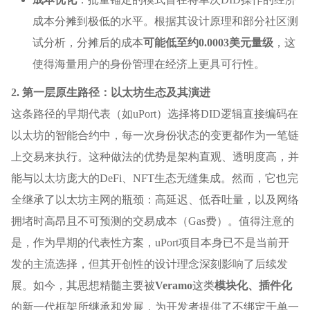
成本分摊到极低的水平。根据其设计原理和部分社区测
试分析，分摊后的成本
可能低至约0.0003美元量级
，这
使得海量用户的身份管理在经济上更具可行性。
2. 第一层原生路径：以太坊生态及其演进
这条路径的早期代表（如uPort）选择将DID逻辑直接编码在
以太坊的智能合约中，每一次身份状态的变更都作为一笔链
上交易来执行。这种做法的优势是架构直观、透明度高，并
能与以太坊庞大的DeFi、NFT生态无缝集成。然而，它也完
全继承了以太坊主网的瓶颈：高延迟、低吞吐量，以及网络
拥堵时高昂且不可预测的交易成本（Gas费）。值得注意的
是，作为早期的代表性方案，uPort项目本身已不是当前开
发的主流选择，但其开创性的设计理念深刻影响了后续发
展。如今，其思想精髓主要被
Veramo
这类
模块化、插件化
的新一代框架所继承和发展，为开发者提供了不绑定于单一