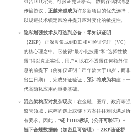
组合DID方法、可验证凭证格式、数据存储和消息
传输协议，
正越来越成为
许多新项目的优先选择，
以规避技术锁定风险并提升应对变化的敏捷性。
隐私增强技术从可选到必备
：
零知识证明
（ZKP）
正深度集成到DID和可验证凭证（VC）
的核心理念中。它使得“最小化披露”和“选择性披
露”得以真正实现，用户可以在不透露任何额外信
息的前提下（例如仅证明自己年龄大于18岁，而非
出生日期），完成凭证验证，
预计将成为
构建下一
代高隐私应用的重要基础。
混合架构应对复杂现实
：在金融、医疗、政府等强
监管领域，纯粹的链上或链下方案往往难以满足所
有要求。因此，
“链上DID标识（公开可验证）+
链下合规数据舱（加密且可管理）+ ZKP验证桥