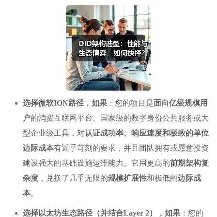
选择微软ION路径，如果
：您的项目是
面向亿级规模用
户
的消费互联网平台、国家级的数字身份公共服务或大
型企业级工具，对
认证成功率、响应速度和极致的单位
边际成本
有近乎苛刻的要求，并且团队拥有或愿意投资
建设强大的基础设施运维能力。它用更高的
前期架构复
杂度
，兑换了几乎无限的
规模扩展性
和极低的
边际成
本
。
选择以太坊生态路径（并结合Layer 2），如果
：您的