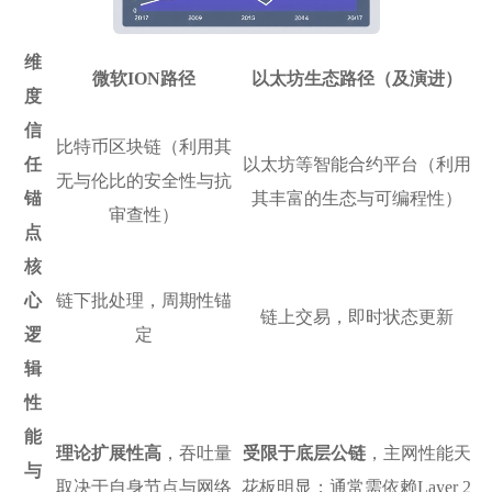
维
微软ION路径
以太坊生态路径（及演进）
度
信
比特币区块链（利用其
任
以太坊等智能合约平台（利用
无与伦比的安全性与抗
锚
其丰富的生态与可编程性）
审查性）
点
核
心
链下批处理，周期性锚
链上交易，即时状态更新
逻
定
辑
性
能
理论扩展性高
，吞吐量
受限于底层公链
，主网性能天
与
取决于自身节点与网络
花板明显；通常需依赖Layer 2