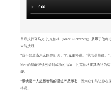
首席执行官马克·扎克伯格（Mark Zuckerberg）展示了他
未能接通。
“我不知道该怎么跟你们说，”扎克伯格说。“我老是搞砸。”
Meta的智能眼镜已尝到成功的滋味，扎克伯格将其描述为迈向人
能。
“
眼镜是个人超级智能的理想产品形态
，因为它们能让你在
格说。