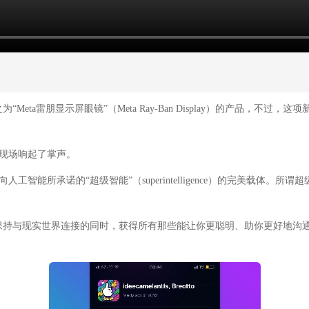
称之为“Meta雷朋显示屏眼镜”（Meta Ray-Ban Display）的产
 现场响起了掌声。
工智能所承诺的“超级智能”（superintelligence）的完美载体。
保持与现实世界连接的同时，获得所有那些能让你更聪明、助你更好地沟通