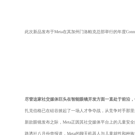
此次新品发布于Meta在其加州门洛帕克总部举行的年度Co
尽管这家社交媒体巨头在智能眼镜开发方面一直处于前沿，但在推
扎克伯格已在硅谷掀起了一场人才争夺战，从竞争对手那里
新款眼镜发布之际，Meta正因其社交媒体平台上的儿童安
路透社八月份曾报道，Meta的聊天机器人与儿童就性和