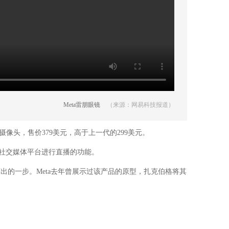
Meta雷朋眼镜
（来源：网易科技报道）
像头，售价379美元，高于上一代的299美元。
am等社交媒体平台进行直播的功能。
镜迈出的一步。Meta去年曾展示过该产品的原型，扎克伯格将其