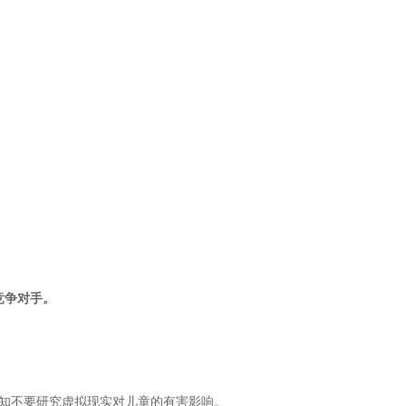
竞争对手。
告知不要研究虚拟现实对儿童的有害影响。