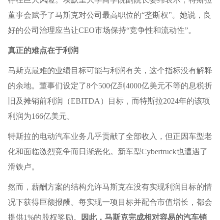
董事会赋予了马斯克对公司最高职位的“垄断权”。她说，良
好的公司治理应当让CEO市场保持“竞争性和流动性”。
真正的难点在于利润
马斯克最难的业绩目标可能与利润有关，这个指标没有解释
的余地。董事们设定了8个500亿到4000亿美元不等的息税折
旧及摊销前利润（EBITDA）目标，而特斯拉2024年的该项
利润为166亿美元。
特斯拉的电动汽车业务几乎贡献了全部收入，但正因车型老
化和面临激烈竞争而日渐恶化。新车型Cybertruck也遭遇了
滑铁卢。
然而，薪酬方案的结构允许马斯克在没有实现利润目标的情
况下获得巨额报酬。每实现一项目标并配合市值增长，都会
提供1%的股权奖励。
因此，马斯克完成相对容易的汽车销