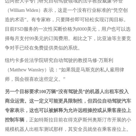
迈阿密大学专门研究自动驾驶领域的法学教授威廉·怀登
（William Widen）表示，这是一个没有行业标准的“凭空创
造的术语”。有专家称，只要降价即可轻松实现订阅目标。
目前FSD服务的一次性买断价格为8000美元，用户也可以选
择每月支付99美元的订阅费用。相比之下，比亚迪等主要竞
争对手已经在免费提供类似的系统。
纽约卡多佐法学院研究自动驾驶的教授马修·万斯利
（Matthew Wansley）说：“如果我是马斯克的私人雇用律
师，我会很喜欢这些定义。”
另一个目标要求100万辆“没有驾驶员”的机器人出租车投入
商业运营。这一定义可能更具限制性，但四位自动驾驶汽车
专家表示，这也可以被解释为允许远程操控或从乘客座位上
控制车辆
，正如特斯拉目前在得克萨斯州奥斯汀市开展的小
规模机器人出租车测试那样，其安全员就坐在乘客座位上。