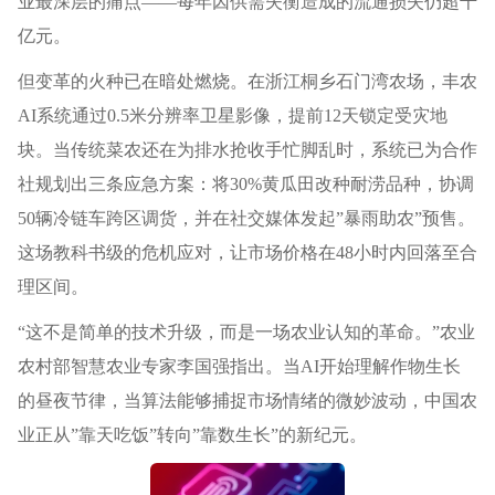
业最深层的痛点——每年因供需失衡造成的流通损失仍超千
亿元。
但变革的火种已在暗处燃烧。在浙江桐乡石门湾农场，丰农
AI系统通过0.5米分辨率卫星影像，提前12天锁定受灾地
块。当传统菜农还在为排水抢收手忙脚乱时，系统已为合作
社规划出三条应急方案：将30%黄瓜田改种耐涝品种，协调
50辆冷链车跨区调货，并在社交媒体发起”暴雨助农”预售。
这场教科书级的危机应对，让市场价格在48小时内回落至合
理区间。
“这不是简单的技术升级，而是一场农业认知的革命。”农业
农村部智慧农业专家李国强指出。当AI开始理解作物生长
的昼夜节律，当算法能够捕捉市场情绪的微妙波动，中国农
业正从”靠天吃饭”转向”靠数生长”的新纪元。