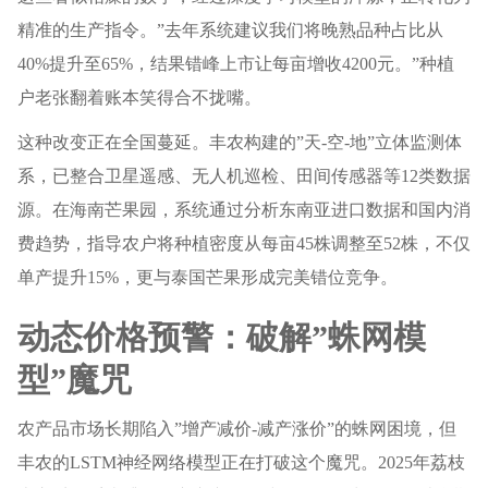
精准的生产指令。”去年系统建议我们将晚熟品种占比从
40%提升至65%，结果错峰上市让每亩增收4200元。”种植
户老张翻着账本笑得合不拢嘴。
这种改变正在全国蔓延。丰农构建的”天-空-地”立体监测体
系，已整合卫星遥感、无人机巡检、田间传感器等12类数据
源。在海南芒果园，系统通过分析东南亚进口数据和国内消
费趋势，指导农户将种植密度从每亩45株调整至52株，不仅
单产提升15%，更与泰国芒果形成完美错位竞争。
动态价格预警：破解”蛛网模
型”魔咒
农产品市场长期陷入”增产减价-减产涨价”的蛛网困境，但
丰农的LSTM神经网络模型正在打破这个魔咒。2025年荔枝