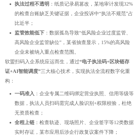
执法过程不透明
：纸质记录易篡改，某地审计发现32%
的检查台账缺乏关键证据，企业投诉中“执法不规范”占
比近半；
监管效能低下
：数据孤岛导致“低风险企业过度监管、
高风险企业监管缺位”，某省抽查显示，15%的高风险
企业未被纳入重点检查范围。
软盟扫码入企系统应运而生，通过
“电子执法码+区块链存
证+AI智能调度”
三大核心技术，实现执法全流程数字化重
构：
一码准入
：企业专属二维码绑定营业执照、信用等级等
数据，执法人员扫码需完成人脸识别+权限校验，杜绝
无资质检查；
全程上链
：检查轨迹、现场照片、企业签字等12类数据
实时存证，某市应用后涉企行政复议案件下降；